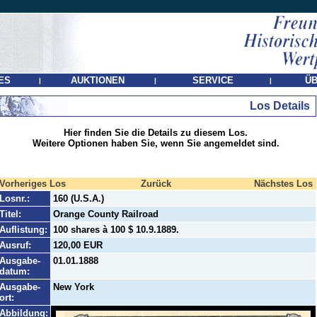
ES
AUKTIONEN
SERVICE
ÜB
|
|
|
Los Details
Hier finden Sie die Details zu diesem Los.
Weitere Optionen haben Sie, wenn Sie angemeldet sind.
Vorheriges Los
Zurück
Nächstes Los
Losnr.:
160 (U.S.A.)
Titel:
Orange County Railroad
Auflistung:
100 shares à 100 $ 10.9.1889.
Ausruf:
120,00 EUR
Ausgabe-
01.01.1888
datum:
Ausgabe-
New York
ort:
Abbildung: