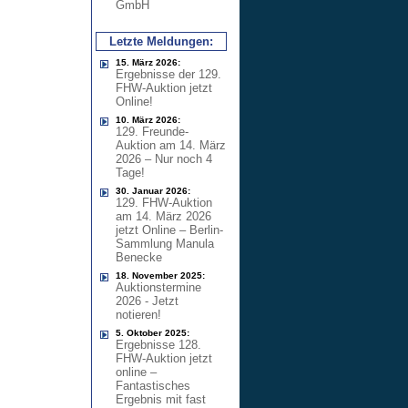
GmbH
Letzte Meldungen:
15. März 2026:
Ergebnisse der 129.
FHW-Auktion jetzt
Online!
10. März 2026:
129. Freunde-
Auktion am 14. März
2026 – Nur noch 4
Tage!
30. Januar 2026:
129. FHW-Auktion
am 14. März 2026
jetzt Online – Berlin-
Sammlung Manula
Benecke
18. November 2025:
Auktionstermine
2026 - Jetzt
notieren!
5. Oktober 2025:
Ergebnisse 128.
FHW-Auktion jetzt
online –
Fantastisches
Ergebnis mit fast