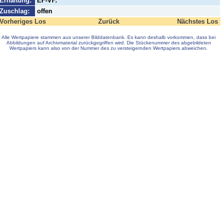
Erhaltung:
EF-VF.
Zuschlag:
offen
Vorheriges Los
Zurück
Nächstes Los
Alle Wertpapiere stammen aus unserer Bilddatenbank. Es kann deshalb vorkommen, dass bei
Abbildungen auf Archivmaterial zurückgegriffen wird. Die Stückenummer des abgebildeten
Wertpapiers kann also von der Nummer des zu versteigernden Wertpapiers abweichen.