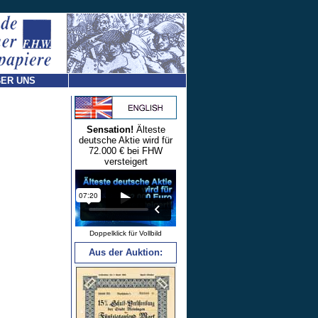
ER UNS
Sensation!
Älteste
deutsche Aktie wird für
72.000 € bei FHW
versteigert
Doppelklick für Vollbild
Aus der Auktion: