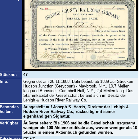
Stücknr.:
47
Info:
Gegründet am 28.11.1888, Bahnbetrieb ab 1889 auf Strecken
Hudson Junction (Greycourt) - Maybrook, N.Y., 10,7 Meilen
lang und Burnside - Campbell Hall, N.Y., 2,4 Meilen lang. Das
Stammkapital der Gesellschaft befand sich im Besitz der
Lehigh & Hudson River Railway Co.
Besonder-
Ausgestellt auf Joseph S. Harris, Direktor der Lehigh &
heiten:
Hudson River Railway Co., rückseitig mit seiner
eigenhändigen Signatur.
Verfügbar:
Äußerst selten: Bis 1906 stellte die Gesellschaft insgesamt
weniger als 100 Aktienzertifikate aus, wovon weniger als 10
Stücke in einem Aktienbuch gefunden wurden.