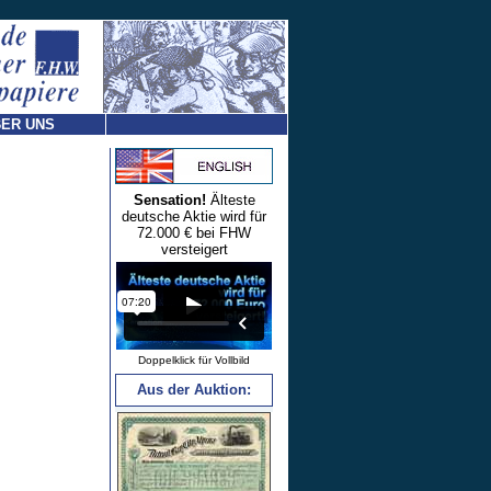
ER UNS
Sensation!
Älteste
deutsche Aktie wird für
72.000 € bei FHW
versteigert
Doppelklick für Vollbild
Aus der Auktion: