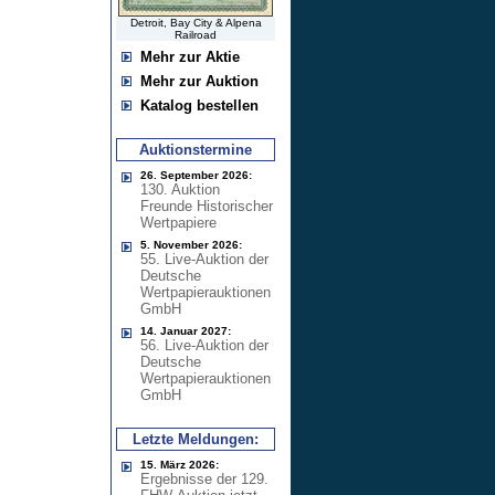
Detroit, Bay City & Alpena
Railroad
Mehr zur Aktie
Mehr zur Auktion
Katalog bestellen
Auktionstermine
26. September 2026:
130. Auktion
Freunde Historischer
Wertpapiere
5. November 2026:
55. Live-Auktion der
Deutsche
Wertpapierauktionen
GmbH
14. Januar 2027:
56. Live-Auktion der
Deutsche
Wertpapierauktionen
GmbH
Letzte Meldungen:
15. März 2026:
Ergebnisse der 129.