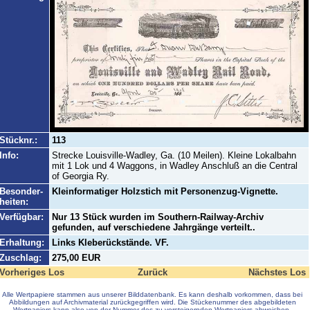
Stücknr.:
113
Info:
Strecke Louisville-Wadley, Ga. (10 Meilen). Kleine Lokalbahn
mit 1 Lok und 4 Waggons, in Wadley Anschluß an die Central
of Georgia Ry.
Besonder-
Kleinformatiger Holzstich mit Personenzug-Vignette.
heiten:
Verfügbar:
Nur 13 Stück wurden im Southern-Railway-Archiv
gefunden, auf verschiedene Jahrgänge verteilt..
Erhaltung:
Links Kleberückstände. VF.
Zuschlag:
275,00 EUR
Vorheriges Los
Zurück
Nächstes Los
Alle Wertpapiere stammen aus unserer Bilddatenbank. Es kann deshalb vorkommen, dass bei
Abbildungen auf Archivmaterial zurückgegriffen wird. Die Stückenummer des abgebildeten
Wertpapiers kann also von der Nummer des zu versteigernden Wertpapiers abweichen.