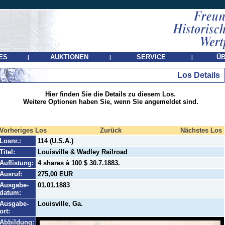
ES
AUKTIONEN
SERVICE
ÜB
|
|
|
Los Details
Hier finden Sie die Details zu diesem Los.
Weitere Optionen haben Sie, wenn Sie angemeldet sind.
Vorheriges Los
Zurück
Nächstes Los
Losnr.:
114 (U.S.A.)
Titel:
Louisville & Wadley Railroad
Auflistung:
4 shares à 100 $ 30.7.1883.
Ausruf:
275,00 EUR
Ausgabe-
01.01.1883
datum:
Ausgabe-
Louisville, Ga.
ort:
Abbildung: