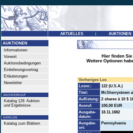
AKTUELLES
AUKTIONEN
|
AUKTIONEN
Informationen
Hier finden Sie
Vorwort
Weitere Optionen habe
Auktionsbedingungen
Einlieferungsvertrag
Erläuterungen
Vorheriges Los
Newsletter
Losnr.:
122 (U.S.A.)
Titel:
McSherrystown a
NACHVERKAUF
Auflistung:
2 shares à 10 $ 1
Katalog 129. Auktion
und Ergebnisse
Ausruf:
100,00 EUR
Ausgabe-
18.11.1882
datum:
KATALOG
Ausgabe-
Pennsylvania
Katalog zum Blättern
ort: