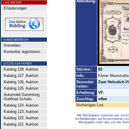
Abbildung:
LIVE BIETEN
Erläuterungen
KUNDENBEREICH
Anmelden
Kostenlos registrieren
LETZTE AUKTIONEN
Katalog 128. Auktion
Stücknr.:
83
Katalog 127. Auktion
Info:
Kleine Mautstraße
Katalog 126. Auktion
Besonder-
Zwei Holzstich-Vi
heiten:
Katalog 125. Auktion
Erhaltung:
VF.
Automobil-Sammlung
Gottfried Schultz
Zuschlag:
offen
Vorheriges Los
Katalog 124. Auktion
Katalog 123. Auktion
Alle Wertpapiere stammen aus unser
Katalog 122. Auktion
bei Abbildungen auf Archivmaterial zu
Wertpapiers kann also von der Num
Katalog 121. Auktion