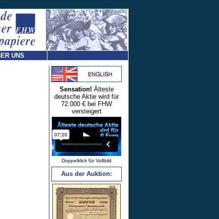
ER UNS
Sensation!
Älteste
deutsche Aktie wird für
72.000 € bei FHW
versteigert
Doppelklick für Vollbild
Aus der Auktion: