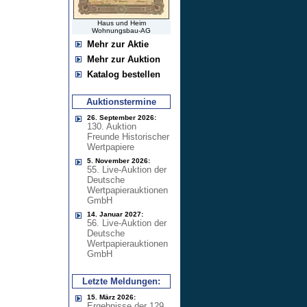
Haus und Heim
Wohnungsbau-AG
Mehr zur Aktie
Mehr zur Auktion
Katalog bestellen
Auktionstermine
26. September 2026:
130. Auktion
Freunde Historischer
Wertpapiere
5. November 2026:
55. Live-Auktion der
Deutsche
Wertpapierauktionen
GmbH
14. Januar 2027:
56. Live-Auktion der
Deutsche
Wertpapierauktionen
GmbH
Letzte Meldungen:
15. März 2026:
Ergebnisse der 129.