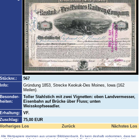
Stücknr.:
567
Info:
Gründung 1853, Strecke Keokuk-Des Moines, Iowa (162
Meilen).
Besonder-
Toller Stahlstich mit zwei Vignetten: oben Landvermesser,
heiten:
Eisenbahn auf Brücke über Fluss; unten
Weisskopfseeadler.
Erhaltung:
VF.
Zuschlag:
75,00 EUR
Vorheriges Los
Zurück
Nächstes Los
Alle Wertpapiere stammen aus unserer Bilddatenbank. Es kann deshalb vorkommen, dass bei