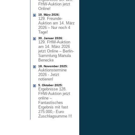
FHW-Auktion jetzt
Online!
10. März 2026:
129. Freunde-
Auktion am 14. März
2026 – Nur noch 4
Tage!
30. Januar 2026:
129. FHW-Auktion
am 14. März 2026
jetzt Online – Berlin-
Sammlung Manula
Benecke
18. November 2025:
Auktionstermine
2026 - Jetzt
notieren!
5. Oktober 2025:
Ergebnisse 128.
FHW-Auktion jetzt
online –
Fantastisches
Ergebnis mit fast
275.000,- Euro
Zuschlagsumme !!!