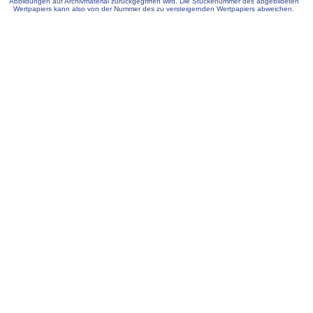
Abbildungen auf Archivmaterial zurückgegriffen wird. Die Stückenummer des abgebildeten
Wertpapiers kann also von der Nummer des zu versteigernden Wertpapiers abweichen.