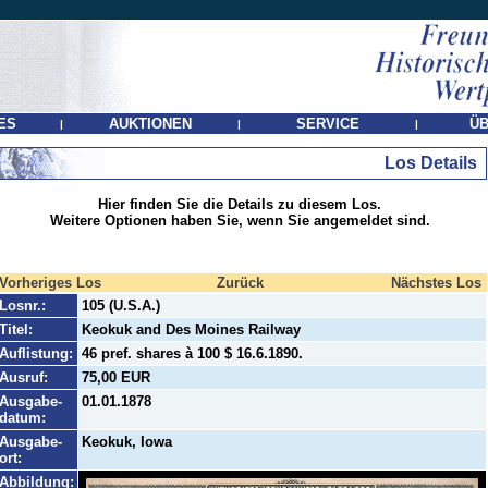
ES
AUKTIONEN
SERVICE
ÜB
|
|
|
Los Details
Hier finden Sie die Details zu diesem Los.
Weitere Optionen haben Sie, wenn Sie angemeldet sind.
Vorheriges Los
Zurück
Nächstes Los
Losnr.:
105 (U.S.A.)
Titel:
Keokuk and Des Moines Railway
Auflistung:
46 pref. shares à 100 $ 16.6.1890.
Ausruf:
75,00 EUR
Ausgabe-
01.01.1878
datum:
Ausgabe-
Keokuk, Iowa
ort:
Abbildung: