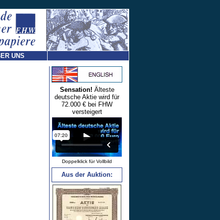
ER UNS
Sensation!
Älteste
deutsche Aktie wird für
72.000 € bei FHW
versteigert
Doppelklick für Vollbild
Aus der Auktion: