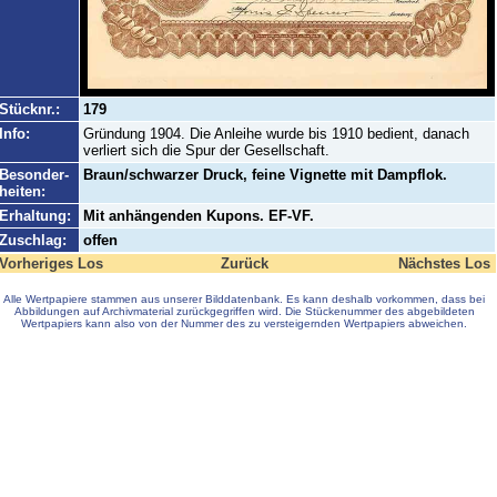
Stücknr.:
179
Info:
Gründung 1904. Die Anleihe wurde bis 1910 bedient, danach
verliert sich die Spur der Gesellschaft.
Besonder-
Braun/schwarzer Druck, feine Vignette mit Dampflok.
heiten:
Erhaltung:
Mit anhängenden Kupons. EF-VF.
Zuschlag:
offen
Vorheriges Los
Zurück
Nächstes Los
Alle Wertpapiere stammen aus unserer Bilddatenbank. Es kann deshalb vorkommen, dass bei
Abbildungen auf Archivmaterial zurückgegriffen wird. Die Stückenummer des abgebildeten
Wertpapiers kann also von der Nummer des zu versteigernden Wertpapiers abweichen.