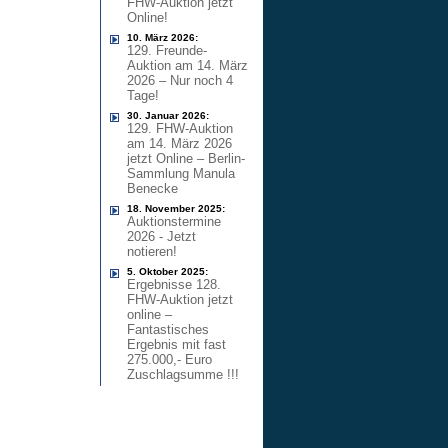
FHW-Auktion jetzt
Online!
10. März 2026:
129. Freunde-
Auktion am 14. März
2026 – Nur noch 4
Tage!
30. Januar 2026:
129. FHW-Auktion
am 14. März 2026
jetzt Online – Berlin-
Sammlung Manula
Benecke
18. November 2025:
Auktionstermine
2026 - Jetzt
notieren!
5. Oktober 2025:
Ergebnisse 128.
FHW-Auktion jetzt
online –
Fantastisches
Ergebnis mit fast
275.000,- Euro
Zuschlagsumme !!!