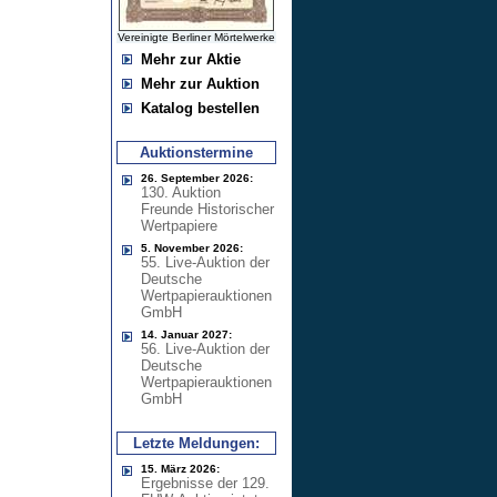
Vereinigte Berliner Mörtelwerke
Mehr zur Aktie
Mehr zur Auktion
Katalog bestellen
Auktionstermine
26. September 2026:
130. Auktion
Freunde Historischer
Wertpapiere
5. November 2026:
55. Live-Auktion der
Deutsche
Wertpapierauktionen
GmbH
14. Januar 2027:
56. Live-Auktion der
Deutsche
Wertpapierauktionen
GmbH
Letzte Meldungen:
15. März 2026:
Ergebnisse der 129.