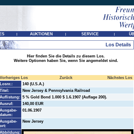
ES
AUKTIONEN
SERVICE
ÜB
|
|
|
Los Details
Hier finden Sie die Details zu diesem Los.
Weitere Optionen haben Sie, wenn Sie angemeldet sind.
Vorheriges Los
Zurück
Nächstes Los
Losnr.:
140 (U.S.A.)
Titel:
New Jersey & Pennsylvania Railroad
Auflistung:
5 % Gold Bond 1.000 $ 1.6.1907 (Auflage 200).
Ausruf:
140,00 EUR
Ausgabe-
01.06.1907
datum:
Ausgabe-
New Jersey
ort:
Abbildung: