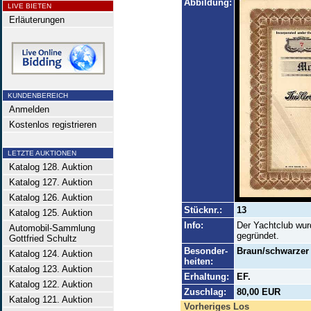
Abbildung:
LIVE BIETEN
Erläuterungen
KUNDENBEREICH
Anmelden
Kostenlos registrieren
LETZTE AUKTIONEN
Katalog 128. Auktion
Katalog 127. Auktion
Katalog 126. Auktion
Stücknr.:
13
Katalog 125. Auktion
Info:
Der Yachtclub wur
Automobil-Sammlung
gegründet.
Gottfried Schultz
Besonder-
Braun/schwarzer 
Katalog 124. Auktion
heiten:
Katalog 123. Auktion
Erhaltung:
EF.
Katalog 122. Auktion
Zuschlag:
80,00 EUR
Katalog 121. Auktion
Vorheriges Los