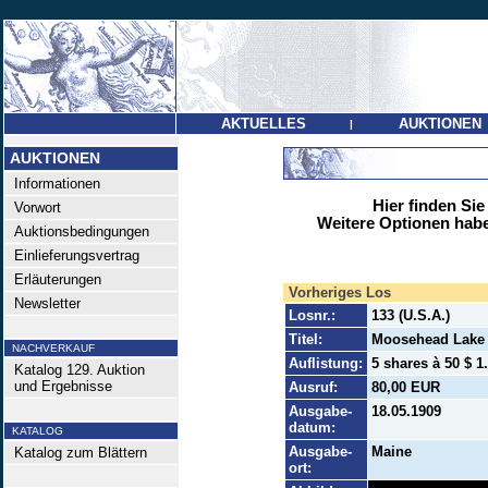
AKTUELLES
AUKTIONEN
|
AUKTIONEN
Informationen
Hier finden Sie
Vorwort
Weitere Optionen habe
Auktionsbedingungen
Einlieferungsvertrag
Erläuterungen
Vorheriges Los
Newsletter
Losnr.:
133 (U.S.A.)
Titel:
Moosehead Lake 
NACHVERKAUF
Auflistung:
5 shares à 50 $ 1
Katalog 129. Auktion
und Ergebnisse
Ausruf:
80,00 EUR
Ausgabe-
18.05.1909
datum:
KATALOG
Ausgabe-
Maine
Katalog zum Blättern
ort: