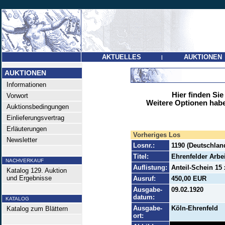
AKTUELLES
AUKTIONEN
|
AUKTIONEN
Informationen
Hier finden Sie
Vorwort
Weitere Optionen habe
Auktionsbedingungen
Einlieferungsvertrag
Erläuterungen
Vorheriges Los
Newsletter
Losnr.:
1190 (Deutschland
Titel:
Ehrenfelder Arb
NACHVERKAUF
Auflistung:
Anteil-Schein 15 
Katalog 129. Auktion
und Ergebnisse
Ausruf:
450,00 EUR
Ausgabe-
09.02.1920
datum:
KATALOG
Ausgabe-
Köln-Ehrenfeld
Katalog zum Blättern
ort: