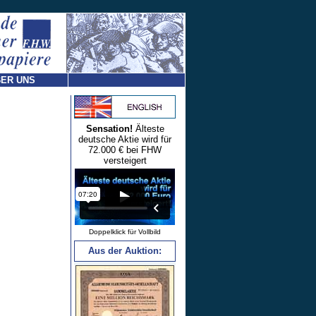
ER UNS
Sensation!
Älteste
deutsche Aktie wird für
72.000 € bei FHW
versteigert
Doppelklick für Vollbild
Aus der Auktion: