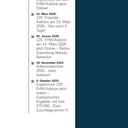
FHW-Auktion jetzt
Online!
10. März 2026:
129. Freunde-
Auktion am 14. März
2026 – Nur noch 4
Tage!
30. Januar 2026:
129. FHW-Auktion
am 14. März 2026
jetzt Online – Berlin-
Sammlung Manula
Benecke
18. November 2025:
Auktionstermine
2026 - Jetzt
notieren!
5. Oktober 2025:
Ergebnisse 128.
FHW-Auktion jetzt
online –
Fantastisches
Ergebnis mit fast
275.000,- Euro
Zuschlagsumme !!!