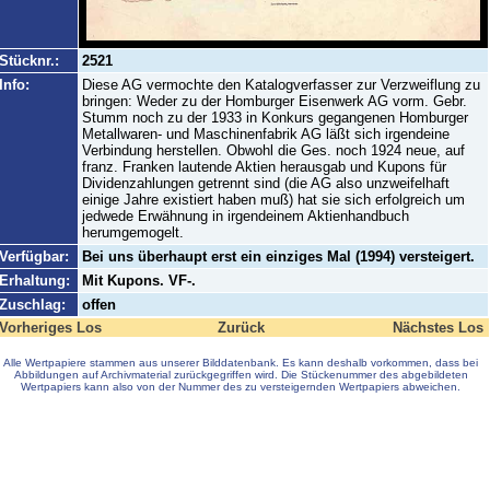
Stücknr.:
2521
Info:
Diese AG vermochte den Katalogverfasser zur Verzweiflung zu
bringen: Weder zu der Homburger Eisenwerk AG vorm. Gebr.
Stumm noch zu der 1933 in Konkurs gegangenen Homburger
Metallwaren- und Maschinenfabrik AG läßt sich irgendeine
Verbindung herstellen. Obwohl die Ges. noch 1924 neue, auf
franz. Franken lautende Aktien herausgab und Kupons für
Dividenzahlungen getrennt sind (die AG also unzweifelhaft
einige Jahre existiert haben muß) hat sie sich erfolgreich um
jedwede Erwähnung in irgendeinem Aktienhandbuch
herumgemogelt.
Verfügbar:
Bei uns überhaupt erst ein einziges Mal (1994) versteigert.
Erhaltung:
Mit Kupons. VF-.
Zuschlag:
offen
Vorheriges Los
Zurück
Nächstes Los
Alle Wertpapiere stammen aus unserer Bilddatenbank. Es kann deshalb vorkommen, dass bei
Abbildungen auf Archivmaterial zurückgegriffen wird. Die Stückenummer des abgebildeten
Wertpapiers kann also von der Nummer des zu versteigernden Wertpapiers abweichen.