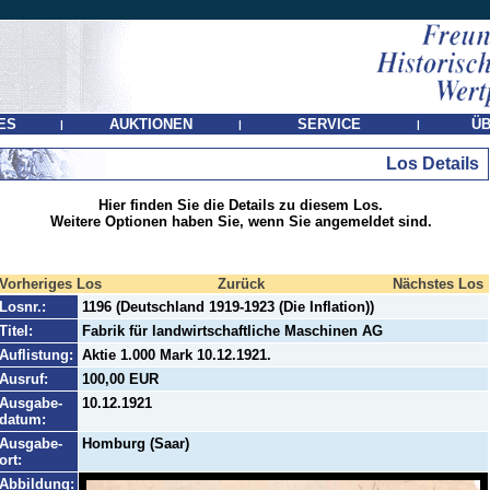
ES
AUKTIONEN
SERVICE
ÜB
|
|
|
Los Details
Hier finden Sie die Details zu diesem Los.
Weitere Optionen haben Sie, wenn Sie angemeldet sind.
Vorheriges Los
Zurück
Nächstes Los
Losnr.:
1196 (Deutschland 1919-1923 (Die Inflation))
Titel:
Fabrik für landwirtschaftliche Maschinen AG
Auflistung:
Aktie 1.000 Mark 10.12.1921.
Ausruf:
100,00 EUR
Ausgabe-
10.12.1921
datum:
Ausgabe-
Homburg (Saar)
ort:
Abbildung: