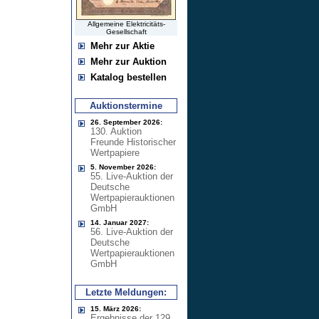
Allgemeine Elektricitäts-
Gesellschaft
Mehr zur Aktie
Mehr zur Auktion
Katalog bestellen
Auktionstermine
26. September 2026:
130. Auktion
Freunde Historischer
Wertpapiere
5. November 2026:
55. Live-Auktion der
Deutsche
Wertpapierauktionen
GmbH
14. Januar 2027:
56. Live-Auktion der
Deutsche
Wertpapierauktionen
GmbH
Letzte Meldungen:
15. März 2026:
Ergebnisse der 129.