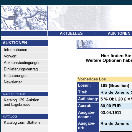
AKTUELLES
AUKTIONEN
|
AUKTIONEN
Informationen
Hier finden Sie
Vorwort
Weitere Optionen habe
Auktionsbedingungen
Einlieferungsvertrag
Erläuterungen
Vorheriges Los
Newsletter
Losnr.:
189 (Brasilien)
Titel:
Rio de Janeiro
NACHVERKAUF
Auflistung:
5 % Obl. 20 £ = 
Katalog 129. Auktion
und Ergebnisse
Ausruf:
80,00 EUR
Ausgabe-
03.04.1911
datum:
KATALOG
Katalog zum Blättern
Ausgabe-
Rio de Janeiro
ort: