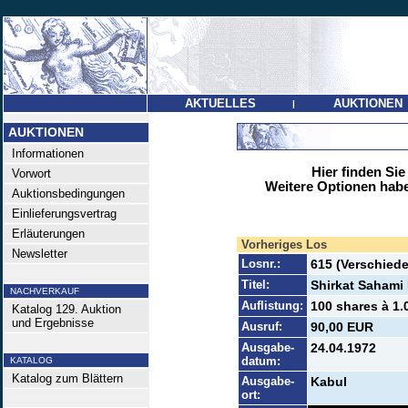
AKTUELLES
AUKTIONEN
|
AUKTIONEN
Informationen
Hier finden Sie
Vorwort
Weitere Optionen habe
Auktionsbedingungen
Einlieferungsvertrag
Erläuterungen
Vorheriges Los
Newsletter
Losnr.:
615 (Verschied
Titel:
Shirkat Sahami
NACHVERKAUF
Auflistung:
100 shares à 1.
Katalog 129. Auktion
und Ergebnisse
Ausruf:
90,00 EUR
Ausgabe-
24.04.1972
datum:
KATALOG
Katalog zum Blättern
Ausgabe-
Kabul
ort: