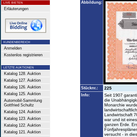
Abbildung:
LIVE BIETEN
Erläuterungen
KUNDENBEREICH
Anmelden
Kostenlos registrieren
LETZTE AUKTIONEN
Katalog 128. Auktion
Katalog 127. Auktion
Katalog 126. Auktion
Stücknr.:
225
Katalog 125. Auktion
Info:
Seit 1907 garan
die Unabhängigke
Automobil-Sammlung
Monarchie wurde
Gottfried Schultz
landwirtschaftlic
Katalog 124. Auktion
Landwirtschaft 
Katalog 123. Auktion
war und ist eine
ganzen Erde. Er
Katalog 122. Auktion
Fünfjahresplänen
Katalog 121. Auktion
versucht - in d