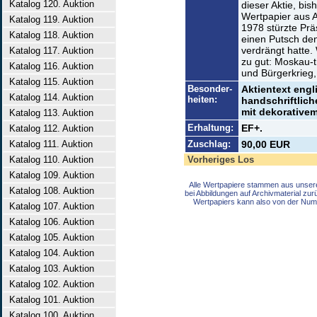
Katalog 120. Auktion
dieser Aktie, bi
Wertpapier aus A
Katalog 119. Auktion
1978 stürzte Prä
Katalog 118. Auktion
einen Putsch den
verdrängt hatte. 
Katalog 117. Auktion
zu gut: Moskau-
Katalog 116. Auktion
und Bürgerkrieg, 
Katalog 115. Auktion
Besonder-
Aktientext engl
Katalog 114. Auktion
heiten:
handschriftlic
mit dekorativem
Katalog 113. Auktion
Erhaltung:
EF+.
Katalog 112. Auktion
Katalog 111. Auktion
Zuschlag:
90,00 EUR
Katalog 110. Auktion
Vorheriges Los
Katalog 109. Auktion
Alle Wertpapiere stammen aus unser
Katalog 108. Auktion
bei Abbildungen auf Archivmaterial zu
Wertpapiers kann also von der Num
Katalog 107. Auktion
Katalog 106. Auktion
Katalog 105. Auktion
Katalog 104. Auktion
Katalog 103. Auktion
Katalog 102. Auktion
Katalog 101. Auktion
Katalog 100. Auktion