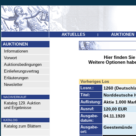
AKTUELLES
AUKTIONEN
|
AUKTIONEN
Informationen
Hier finden Sie
Vorwort
Weitere Optionen habe
Auktionsbedingungen
Einlieferungsvertrag
Erläuterungen
Vorheriges Los
Newsletter
Losnr.:
1260 (Deutschla
Titel:
Norddeutsche H
NACHVERKAUF
Auflistung:
Aktie 1.000 Mar
Katalog 129. Auktion
und Ergebnisse
Ausruf:
120,00 EUR
Ausgabe-
04.11.1920
datum:
KATALOG
Katalog zum Blättern
Ausgabe-
Geestemünde
ort: