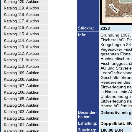
Katalog 120. Auktion
Katalog 119. Auktion
Katalog 118. Auktion
Katalog 117. Auktion
Katalog 116. Auktion
Stücknr.:
2323
Katalog 115. Auktion
Info:
Gründung 1907.
Fischerei AG. Di
Katalog 114. Auktion
Kriegsbeginn 23
Katalog 113. Auktion
Vegesacker Fisc
Katalog 112. Auktion
gesamten Flotte 
Hochseefischer
Katalog 111. Auktion
Fischfanggeschäf
Katalog 110. Auktion
AG und Sitzverl
Leer/Ostfriesla
Katalog 109. Auktion
Geschäftsführun
Katalog 108. Auktion
Reedereien des n
Katalog 107. Auktion
Sitzverlegung 
in Hansa-Linie 
Katalog 106. Auktion
Umbenennung i
Katalog 105. Auktion
Sitzverlegung na
Katalog 104. Auktion
Hansa AG firmie
Katalog 103. Auktion
Besonder-
Dekorativ, mit 
heiten:
Katalog 102. Auktion
Erhaltung:
Doppelblatt. EF
Katalog 101. Auktion
Zuschlag:
160,00 EUR
Katalog 100. Auktion