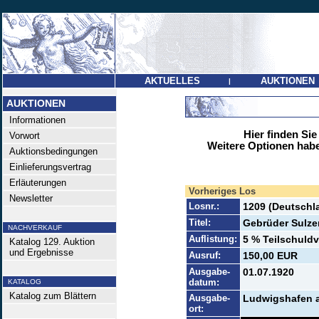
AKTUELLES
AUKTIONEN
|
AUKTIONEN
Informationen
Hier finden Sie
Vorwort
Weitere Optionen habe
Auktionsbedingungen
Einlieferungsvertrag
Erläuterungen
Vorheriges Los
Newsletter
Losnr.:
1209 (Deutschla
Titel:
Gebrüder Sulze
NACHVERKAUF
Auflistung:
5 % Teilschuldv
Katalog 129. Auktion
und Ergebnisse
Ausruf:
150,00 EUR
Ausgabe-
01.07.1920
datum:
KATALOG
Katalog zum Blättern
Ausgabe-
Ludwigshafen a
ort: