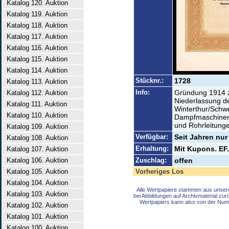
Katalog 120. Auktion
Katalog 119. Auktion
Katalog 118. Auktion
Katalog 117. Auktion
Katalog 116. Auktion
Katalog 115. Auktion
Katalog 114. Auktion
Stücknr.:
1728
Katalog 113. Auktion
Info:
Gründung 1914 
Katalog 112. Auktion
Niederlassung d
Katalog 111. Auktion
Winterthur/Schwe
Katalog 110. Auktion
Dampfmaschinen,
und Rohrleitung
Katalog 109. Auktion
Verfügbar:
Seit Jahren nur
Katalog 108. Auktion
Erhaltung:
Mit Kupons. EF.
Katalog 107. Auktion
Katalog 106. Auktion
Zuschlag:
offen
Katalog 105. Auktion
Vorheriges Los
Katalog 104. Auktion
Alle Wertpapiere stammen aus unser
Katalog 103. Auktion
bei Abbildungen auf Archivmaterial zu
Wertpapiers kann also von der Num
Katalog 102. Auktion
Katalog 101. Auktion
Katalog 100. Auktion