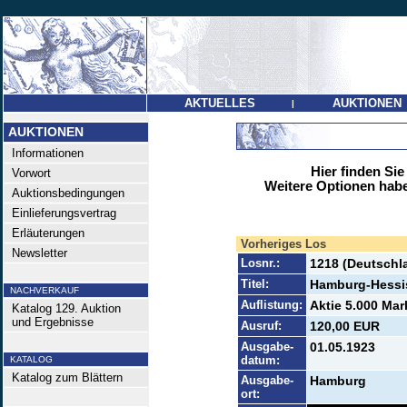
AKTUELLES
AUKTIONEN
|
AUKTIONEN
Informationen
Hier finden Sie
Vorwort
Weitere Optionen habe
Auktionsbedingungen
Einlieferungsvertrag
Erläuterungen
Vorheriges Los
Newsletter
Losnr.:
1218 (Deutschla
Titel:
Hamburg-Hessi
NACHVERKAUF
Auflistung:
Aktie 5.000 Mar
Katalog 129. Auktion
und Ergebnisse
Ausruf:
120,00 EUR
Ausgabe-
01.05.1923
datum:
KATALOG
Katalog zum Blättern
Ausgabe-
Hamburg
ort: