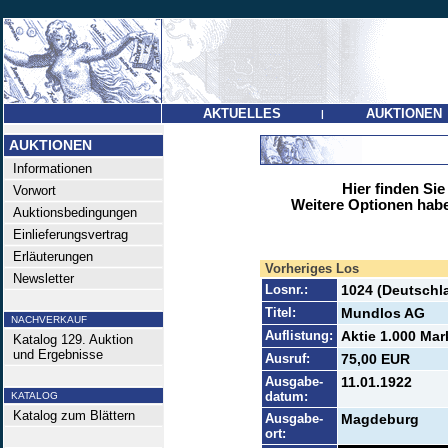
AKTUELLES
AUKTIONEN
|
AUKTIONEN
Informationen
Hier finden Sie
Vorwort
Weitere Optionen habe
Auktionsbedingungen
Einlieferungsvertrag
Erläuterungen
Vorheriges Los
Newsletter
Losnr.:
1024 (Deutschla
Titel:
Mundlos AG
NACHVERKAUF
Auflistung:
Aktie 1.000 Mar
Katalog 129. Auktion
und Ergebnisse
Ausruf:
75,00 EUR
Ausgabe-
11.01.1922
datum:
KATALOG
Katalog zum Blättern
Ausgabe-
Magdeburg
ort: