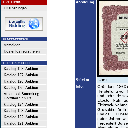
Abbildung:
LIVE BIETEN
Erläuterungen
KUNDENBEREICH
Anmelden
Kostenlos registrieren
LETZTE AUKTIONEN
Katalog 128. Auktion
Katalog 127. Auktion
Stücknr.:
3789
Katalog 126. Auktion
Info:
Gründung 1863 a
Katalog 125. Auktion
Herstellung von
Automobil-Sammlung
und Industrie so
Gottfried Schultz
ältesten Nähmasc
Katalog 124. Auktion
Zickzack-Nähmasc
Großaktionär Emi
Katalog 123. Auktion
und ca. 110 Beam
Katalog 122. Auktion
guten Jahren wu
hergestellt.Börse
Katalog 121. Auktion
Magdeburg. Nach 