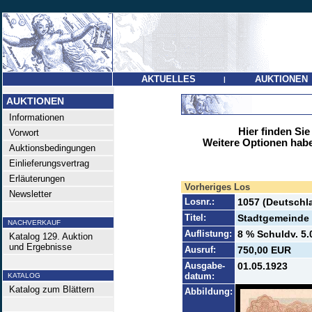
AKTUELLES
AUKTIONEN
|
AUKTIONEN
Informationen
Hier finden Sie
Vorwort
Weitere Optionen habe
Auktionsbedingungen
Einlieferungsvertrag
Erläuterungen
Vorheriges Los
Newsletter
Losnr.:
1057 (Deutschla
Titel:
Stadtgemeinde 
NACHVERKAUF
Auflistung:
8 % Schuldv. 5.
Katalog 129. Auktion
und Ergebnisse
Ausruf:
750,00 EUR
Ausgabe-
01.05.1923
datum:
KATALOG
Katalog zum Blättern
Abbildung: