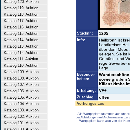
Katalog 120. Auktion
Katalog 119. Auktion
Katalog 118. Auktion
Katalog 117. Auktion
Katalog 116. Auktion
Stücknr.:
1205
Katalog 115. Auktion
Katalog 114. Auktion
Info:
Heilbronn ist kre
Landkreises Hei
Katalog 113. Auktion
über dem Meer, 
Katalog 112. Auktion
gelegen. Sie ist 
Gemüse- und Wei
Katalog 111. Auktion
rege Gewerbe- u
Katalog 110. Auktion
Lage.
Katalog 109. Auktion
Besonder-
Wunderschöne G
Katalog 108. Auktion
heiten:
sowie großem S
Kilianskirche i
Katalog 107. Auktion
Erhaltung:
VF+.
Katalog 106. Auktion
Zuschlag:
offen
Katalog 105. Auktion
Vorheriges Los
Katalog 104. Auktion
Katalog 103. Auktion
Alle Wertpapiere stammen aus unser
Katalog 102. Auktion
bei Abbildungen auf Archivmaterial zu
Wertpapiers kann also von der Num
Katalog 101. Auktion
Katalog 100. Auktion