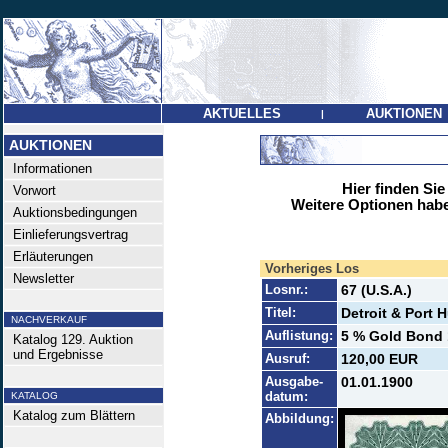
AKTUELLES
AUKTIONEN
|
AUKTIONEN
Informationen
Hier finden Sie
Vorwort
Weitere Optionen habe
Auktionsbedingungen
Einlieferungsvertrag
Erläuterungen
Vorheriges Los
Newsletter
Losnr.:
67 (U.S.A.)
Titel:
Detroit & Port 
NACHVERKAUF
Auflistung:
5 % Gold Bond 1
Katalog 129. Auktion
und Ergebnisse
Ausruf:
120,00 EUR
Ausgabe-
01.01.1900
datum:
KATALOG
Katalog zum Blättern
Abbildung: