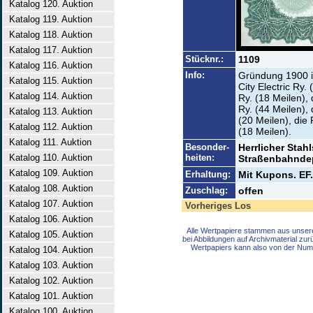
Katalog 120. Auktion
Katalog 119. Auktion
Katalog 118. Auktion
Katalog 117. Auktion
Stücknr.:
1109
Katalog 116. Auktion
Info:
Gründung 1900 im
Katalog 115. Auktion
City Electric Ry. 
Katalog 114. Auktion
Ry. (18 Meilen), 
Ry. (44 Meilen), 
Katalog 113. Auktion
(20 Meilen), die
Katalog 112. Auktion
(18 Meilen).
Katalog 111. Auktion
Besonder-
Herrlicher Stah
Katalog 110. Auktion
heiten:
Straßenbahnde
Katalog 109. Auktion
Erhaltung:
Mit Kupons. EF.
Katalog 108. Auktion
Zuschlag:
offen
Katalog 107. Auktion
Vorheriges Los
Katalog 106. Auktion
Alle Wertpapiere stammen aus unser
Katalog 105. Auktion
bei Abbildungen auf Archivmaterial zu
Wertpapiers kann also von der Num
Katalog 104. Auktion
Katalog 103. Auktion
Katalog 102. Auktion
Katalog 101. Auktion
Katalog 100. Auktion