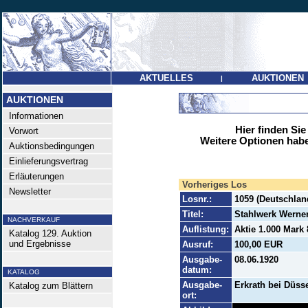
AKTUELLES
AUKTIONEN
|
AUKTIONEN
Informationen
Hier finden Sie
Vorwort
Weitere Optionen habe
Auktionsbedingungen
Einlieferungsvertrag
Erläuterungen
Vorheriges Los
Newsletter
Losnr.:
1059 (Deutschland
Titel:
Stahlwerk Werne
NACHVERKAUF
Auflistung:
Aktie 1.000 Mark 
Katalog 129. Auktion
und Ergebnisse
Ausruf:
100,00 EUR
Ausgabe-
08.06.1920
datum:
KATALOG
Ausgabe-
Erkrath bei Düsse
Katalog zum Blättern
ort: