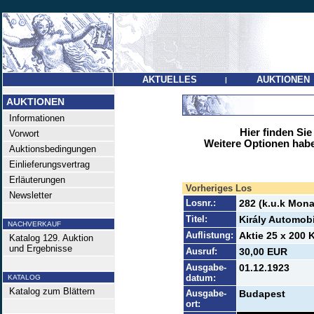
AKTUELLES
AUKTIONEN
|
AUKTIONEN
Informationen
Hier finden Sie
Vorwort
Weitere Optionen habe
Auktionsbedingungen
Einlieferungsvertrag
Erläuterungen
Vorheriges Los
Newsletter
Losnr.:
282 (k.u.k Mona
Titel:
Király Automob
NACHVERKAUF
Auflistung:
Aktie 25 x 200 
Katalog 129. Auktion
und Ergebnisse
Ausruf:
30,00 EUR
Ausgabe-
01.12.1923
datum:
KATALOG
Katalog zum Blättern
Ausgabe-
Budapest
ort: