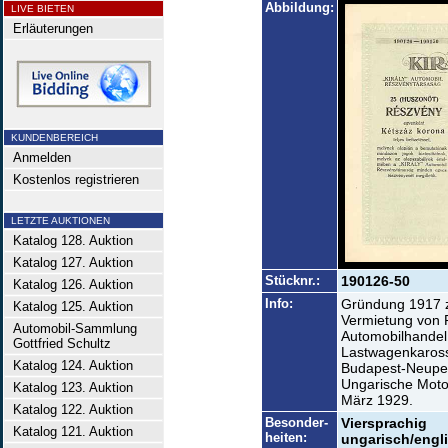
Abbildung:
LIVE BIETEN
Erläuterungen
KUNDENBEREICH
Anmelden
Kostenlos registrieren
LETZTE AUKTIONEN
Katalog 128. Auktion
Katalog 127. Auktion
Stücknr.:
190126-50
Katalog 126. Auktion
Info:
Gründung 1917 z
Katalog 125. Auktion
Vermietung von 
Automobil-Sammlung
Automobilhandel
Gottfried Schultz
Lastwagenkaros
Katalog 124. Auktion
Budapest-Neupes
Ungarische Moto
Katalog 123. Auktion
März 1929.
Katalog 122. Auktion
Besonder-
Viersprachig
Katalog 121. Auktion
heiten:
ungarisch/engl