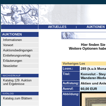
AKTUELLES
AUKTIONEN
|
AUKTIONEN
Informationen
Hier finden Sie
Vorwort
Weitere Optionen habe
Auktionsbedingungen
Einlieferungsvertrag
Erläuterungen
Vorheriges Los
Newsletter
Losnr.:
285 (k.u.k Mona
Titel:
Konvolut - Stey
NACHVERKAUF
Wanderer-Werke
Katalog 129. Auktion
Auflistung:
Aktien und Anle
und Ergebnisse
Ausruf:
60,00 EUR
KATALOG
Abbildung:
Katalog zum Blättern