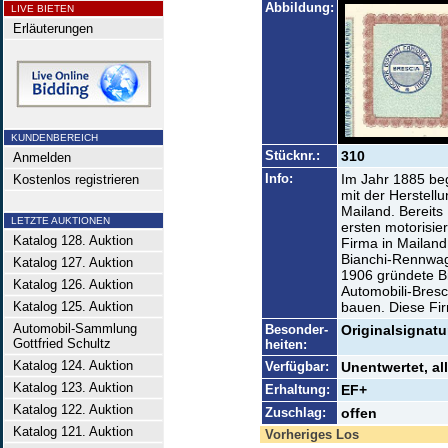
Abbildung:
LIVE BIETEN
Erläuterungen
KUNDENBEREICH
Stücknr.:
310
Anmelden
Info:
Im Jahr 1885 beg
Kostenlos registrieren
mit der Herstell
Mailand. Bereits 
LETZTE AUKTIONEN
ersten motorisie
Katalog 128. Auktion
Firma in Mailand
Bianchi-Rennwag
Katalog 127. Auktion
1906 gründete Bi
Katalog 126. Auktion
Automobili-Bresc
Katalog 125. Auktion
bauen. Diese Fir
Automobil-Sammlung
Besonder-
Originalsignatu
Gottfried Schultz
heiten:
Katalog 124. Auktion
Verfügbar:
Unentwertet, a
Katalog 123. Auktion
Erhaltung:
EF+
Katalog 122. Auktion
Zuschlag:
offen
Katalog 121. Auktion
Vorheriges Los