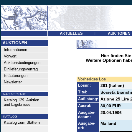
AKTUELLES
AUKTIONEN
|
AUKTIONEN
Informationen
Hier finden Sie
Vorwort
Weitere Optionen habe
Auktionsbedingungen
Einlieferungsvertrag
Erläuterungen
Vorheriges Los
Newsletter
Losnr.:
261 (Italien)
Titel:
Società Bianchi
NACHVERKAUF
Auflistung:
Azione 25 Lire 
Katalog 129. Auktion
und Ergebnisse
Ausruf:
30,00 EUR
Ausgabe-
20.04.1906
datum:
KATALOG
Katalog zum Blättern
Ausgabe-
Mailand
ort: