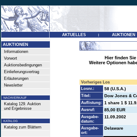
AKTUELLES
AUKTIONEN
|
AUKTIONEN
Informationen
Hier finden Sie
Vorwort
Weitere Optionen habe
Auktionsbedingungen
Einlieferungsvertrag
Erläuterungen
Vorheriges Los
Newsletter
Losnr.:
58 (U.S.A.)
Titel:
Dow Jones & Co
NACHVERKAUF
Auflistung:
1 share 1 $ 11.9
Katalog 129. Auktion
und Ergebnisse
Ausruf:
85,00 EUR
Ausgabe-
11.09.2002
datum:
KATALOG
Katalog zum Blättern
Ausgabe-
Delaware
ort: