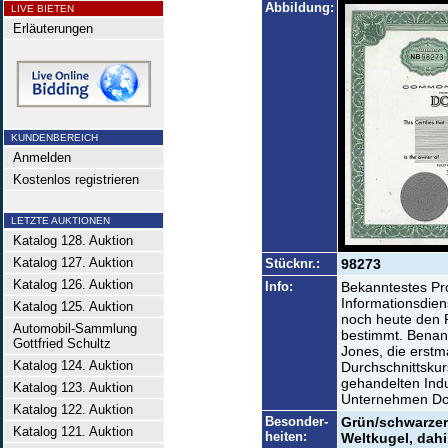
Abbildung:
LIVE BIETEN
Erläuterungen
KUNDENBEREICH
Anmelden
Kostenlos registrieren
LETZTE AUKTIONEN
Katalog 128. Auktion
Katalog 127. Auktion
Stücknr.:
98273
Katalog 126. Auktion
Info:
Bekanntestes Pr
Informationsdien
Katalog 125. Auktion
noch heute den 
Automobil-Sammlung
bestimmt. Benann
Gottfried Schultz
Jones, die erstm
Katalog 124. Auktion
Durchschnittskur
gehandelten Indu
Katalog 123. Auktion
Unternehmen Dow
Katalog 122. Auktion
Besonder-
Grün/schwarzer 
Katalog 121. Auktion
heiten:
Weltkugel, dahi