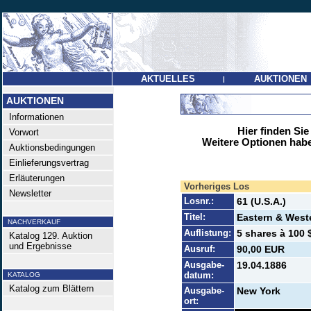
AKTUELLES
AUKTIONEN
|
AUKTIONEN
Informationen
Hier finden Sie
Vorwort
Weitere Optionen habe
Auktionsbedingungen
Einlieferungsvertrag
Erläuterungen
Vorheriges Los
Newsletter
Losnr.:
61 (U.S.A.)
Titel:
Eastern & Weste
NACHVERKAUF
Auflistung:
5 shares à 100 
Katalog 129. Auktion
und Ergebnisse
Ausruf:
90,00 EUR
Ausgabe-
19.04.1886
datum:
KATALOG
Katalog zum Blättern
Ausgabe-
New York
ort: