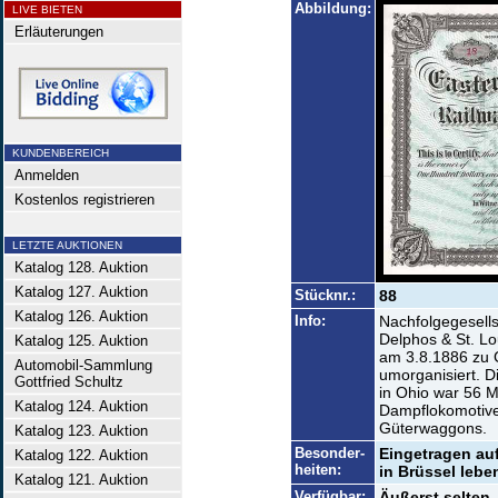
Abbildung:
LIVE BIETEN
Erläuterungen
KUNDENBEREICH
Anmelden
Kostenlos registrieren
LETZTE AUKTIONEN
Katalog 128. Auktion
Katalog 127. Auktion
Stücknr.:
88
Katalog 126. Auktion
Info:
Nachfolgegesells
Delphos & St. Lou
Katalog 125. Auktion
am 3.8.1886 zu 
Automobil-Sammlung
umorganisiert. 
Gottfried Schultz
in Ohio war 56 M
Katalog 124. Auktion
Dampflokomotive
Güterwaggons.
Katalog 123. Auktion
Besonder-
Eingetragen au
Katalog 122. Auktion
heiten:
in Brüssel lebe
Katalog 121. Auktion
Verfügbar:
Äußerst selten.