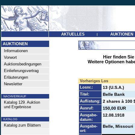
AKTUELLES
AUKTIONEN
|
AUKTIONEN
Informationen
Hier finden Sie
Vorwort
Weitere Optionen habe
Auktionsbedingungen
Einlieferungsvertrag
Erläuterungen
Vorheriges Los
Newsletter
Losnr.:
13 (U.S.A.)
Titel:
Belle Bank
NACHVERKAUF
Auflistung:
2 shares à 100 
Katalog 129. Auktion
und Ergebnisse
Ausruf:
150,00 EUR
Ausgabe-
12.08.1918
datum:
KATALOG
Katalog zum Blättern
Ausgabe-
Belle, Missouri
ort: