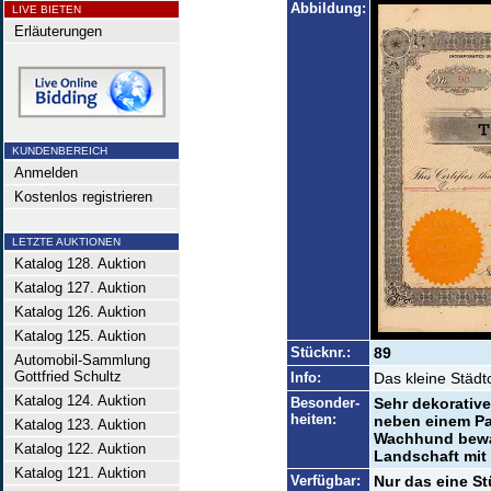
Abbildung:
LIVE BIETEN
Erläuterungen
KUNDENBEREICH
Anmelden
Kostenlos registrieren
LETZTE AUKTIONEN
Katalog 128. Auktion
Katalog 127. Auktion
Katalog 126. Auktion
Katalog 125. Auktion
Stücknr.:
89
Automobil-Sammlung
Gottfried Schultz
Info:
Das kleine Städtc
Katalog 124. Auktion
Besonder-
Sehr dekorative
heiten:
neben einem Pa
Katalog 123. Auktion
Wachhund bewac
Katalog 122. Auktion
Landschaft mit 
Katalog 121. Auktion
Verfügbar:
Nur das eine St