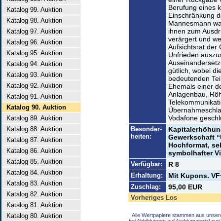
Berufung eines 
Katalog 99. Auktion
Einschränkung d
Katalog 98. Auktion
Mannesmann war
ihnen zum Ausdru
Katalog 97. Auktion
verärgert und we
Katalog 96. Auktion
Aufsichtsrat der
Katalog 95. Auktion
Unfrieden auszus
Auseinandersetzu
Katalog 94. Auktion
gütlich, wobei d
Katalog 93. Auktion
bedeutenden Teil
Katalog 92. Auktion
Ehemals einer d
Anlagenbau, Röh
Katalog 91. Auktion
Telekommunikati
Katalog 90. Auktion
Übernahmeschlac
Vodafone geschl
Katalog 89. Auktion
Katalog 88. Auktion
Besonder-
Kapitalerhöhun
heiten:
Gewerkschaft “U
Katalog 87. Auktion
Hochformat, se
Katalog 86. Auktion
symbolhafter Vi
Katalog 85. Auktion
Verfügbar:
R 8
Katalog 84. Auktion
Erhaltung:
Mit Kupons. VF
Katalog 83. Auktion
Zuschlag:
95,00 EUR
Katalog 82. Auktion
Vorheriges Los
Katalog 81. Auktion
Katalog 80. Auktion
Alle Wertpapiere stammen aus unser