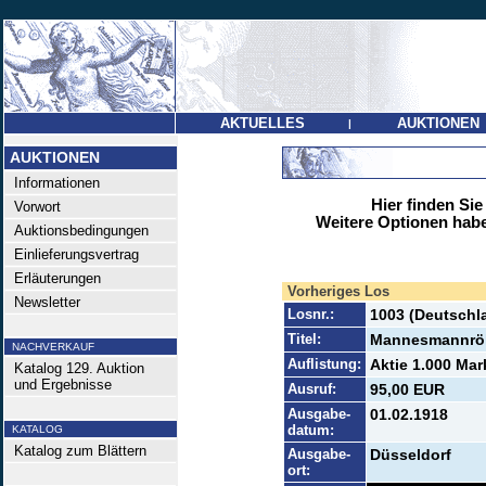
AKTUELLES
AUKTIONEN
|
AUKTIONEN
Informationen
Hier finden Sie
Vorwort
Weitere Optionen habe
Auktionsbedingungen
Einlieferungsvertrag
Erläuterungen
Vorheriges Los
Newsletter
Losnr.:
1003 (Deutschla
Titel:
Mannesmannrö
NACHVERKAUF
Auflistung:
Aktie 1.000 Mar
Katalog 129. Auktion
und Ergebnisse
Ausruf:
95,00 EUR
Ausgabe-
01.02.1918
datum:
KATALOG
Katalog zum Blättern
Ausgabe-
Düsseldorf
ort: