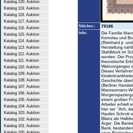
Katalog 120. Auktion
Katalog 119. Auktion
Katalog 118. Auktion
Katalog 117. Auktion
Stücknr.:
79186
Katalog 116. Auktion
Info:
Die Familie Ma
Katalog 115. Auktion
Komotau und Bou
Katalog 114. Auktion
(Reinhard jr. un
Herstellung naht
Katalog 113. Auktion
Stahlblock im Sc
Katalog 112. Auktion
wurden. Der Proz
Katalog 111. Auktion
theoretische Erk
Walzvorganges w
Katalog 110. Auktion
Dieses Verfahren
Katalog 109. Auktion
Kinderkrankheite
Katalog 108. Auktion
Geschichte überl
(Berliner Handel
Katalog 107. Auktion
Mannesmann-Wer
Katalog 106. Auktion
Morgenspaziergan
einem großen Fr
Katalog 105. Auktion
Arbeiter erhielt 
Katalog 104. Auktion
hier sei: "Ach, d
Katalog 103. Auktion
Haufen Schrott wa
Bilanz als Halbf
Katalog 102. Auktion
Ärger: Die Banke
Katalog 101. Auktion
Bank, bestanden
Katalog 100. Auktion
einer Rückgabe v