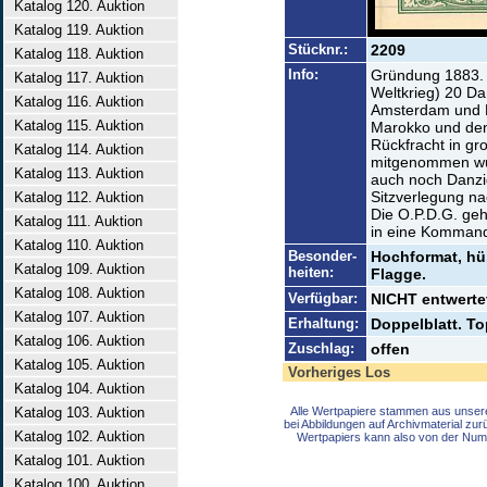
Katalog 120. Auktion
Katalog 119. Auktion
Stücknr.:
2209
Katalog 118. Auktion
Info:
Gründung 1883. L
Katalog 117. Auktion
Weltkrieg) 20 D
Katalog 116. Auktion
Amsterdam und R
Katalog 115. Auktion
Marokko und den
Rückfracht in 
Katalog 114. Auktion
mitgenommen wur
Katalog 113. Auktion
auch noch Danzig
Sitzverlegung na
Katalog 112. Auktion
Die O.P.D.G. ge
Katalog 111. Auktion
in eine Kommand
Katalog 110. Auktion
Besonder-
Hochformat, hü
Katalog 109. Auktion
heiten:
Flagge.
Katalog 108. Auktion
Verfügbar:
NICHT entwertet
Katalog 107. Auktion
Erhaltung:
Doppelblatt. To
Katalog 106. Auktion
Zuschlag:
offen
Katalog 105. Auktion
Vorheriges Los
Katalog 104. Auktion
Katalog 103. Auktion
Alle Wertpapiere stammen aus unser
bei Abbildungen auf Archivmaterial zu
Katalog 102. Auktion
Wertpapiers kann also von der Num
Katalog 101. Auktion
Katalog 100. Auktion