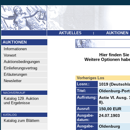
AKTUELLES
AUKTIONEN
|
AUKTIONEN
Informationen
Hier finden Sie
Vorwort
Weitere Optionen habe
Auktionsbedingungen
Einlieferungsvertrag
Erläuterungen
Vorheriges Los
Newsletter
Losnr.:
1019 (Deutschla
Titel:
Oldenburg-Port
NACHVERKAUF
Auflistung:
Actie VI. Ausg.
Katalog 129. Auktion
8).
und Ergebnisse
Ausruf:
150,00 EUR
KATALOG
Ausgabe-
24.07.1903
datum:
Katalog zum Blättern
Ausgabe-
Oldenburg