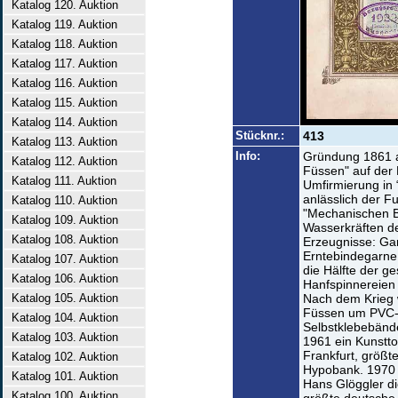
Katalog 120. Auktion
Katalog 119. Auktion
Katalog 118. Auktion
Katalog 117. Auktion
Katalog 116. Auktion
Katalog 115. Auktion
Katalog 114. Auktion
Stücknr.:
413
Katalog 113. Auktion
Info:
Gründung 1861 a
Katalog 112. Auktion
Füssen" auf der 
Katalog 111. Auktion
Umfirmierung in
anlässlich der F
Katalog 110. Auktion
"Mechanischen B
Katalog 109. Auktion
Wasserkräften de
Katalog 108. Auktion
Erzeugnisse: Gar
Erntebindegarne
Katalog 107. Auktion
die Hälfte der g
Katalog 106. Auktion
Hanfspinnereien 
Katalog 105. Auktion
Nach dem Krieg 
Füssen um PVC-
Katalog 104. Auktion
Selbstklebebände
Katalog 103. Auktion
1961 ein Kunstt
Frankfurt, größte
Katalog 102. Auktion
Hypobank. 1970 
Katalog 101. Auktion
Hans Glöggler die
Katalog 100. Auktion