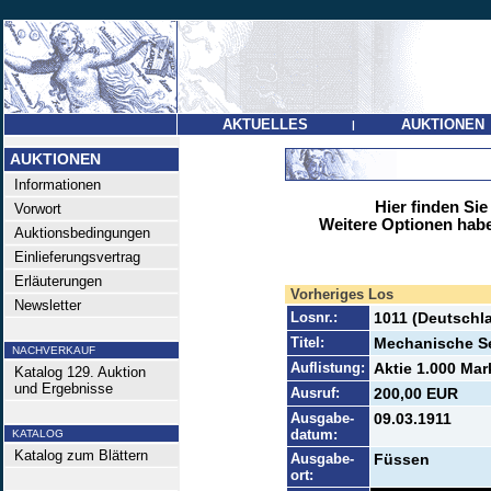
AKTUELLES
AUKTIONEN
|
AUKTIONEN
Informationen
Hier finden Sie
Vorwort
Weitere Optionen habe
Auktionsbedingungen
Einlieferungsvertrag
Erläuterungen
Vorheriges Los
Newsletter
Losnr.:
1011 (Deutschla
Titel:
Mechanische Se
NACHVERKAUF
Auflistung:
Aktie 1.000 Mark
Katalog 129. Auktion
und Ergebnisse
Ausruf:
200,00 EUR
Ausgabe-
09.03.1911
datum:
KATALOG
Katalog zum Blättern
Ausgabe-
Füssen
ort: