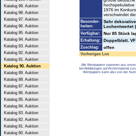
größte deutsche
hochspekulative 
Katalog 99. Auktion
1976 im Konkurs
Katalog 98. Auktion
verschwindet di
Katalog 97. Auktion
Besonder-
Sehr dekorative
Katalog 96. Auktion
heiten:
Lochentwertet 
Katalog 95. Auktion
Verfügbar:
Nur 85 Stück la
Katalog 94. Auktion
Erhaltung:
Doppelblatt. VF
Katalog 93. Auktion
Zuschlag:
offen
Katalog 92. Auktion
Vorheriges Los
Katalog 91. Auktion
Alle Wertpapiere stammen aus unser
Katalog 90. Auktion
bei Abbildungen auf Archivmaterial zu
Wertpapiers kann also von der Num
Katalog 89. Auktion
Katalog 88. Auktion
Katalog 87. Auktion
Katalog 86. Auktion
Katalog 85. Auktion
Katalog 84. Auktion
Katalog 83. Auktion
Katalog 82. Auktion
Katalog 81. Auktion
Katalog 80. Auktion