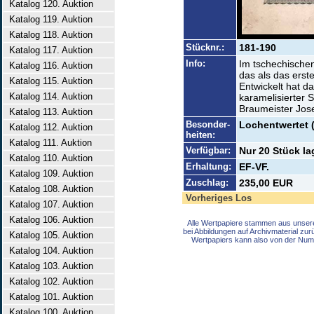
Katalog 120. Auktion
Katalog 119. Auktion
Katalog 118. Auktion
Stücknr.:
181-190
Katalog 117. Auktion
Info:
Im tschechischen
Katalog 116. Auktion
das als das erste 
Katalog 115. Auktion
Entwickelt hat da
Katalog 114. Auktion
karamelisierter 
Braumeister Jose
Katalog 113. Auktion
Besonder-
Lochentwertet 
Katalog 112. Auktion
heiten:
Katalog 111. Auktion
Verfügbar:
Nur 20 Stück la
Katalog 110. Auktion
Erhaltung:
EF-VF.
Katalog 109. Auktion
Zuschlag:
235,00 EUR
Katalog 108. Auktion
Vorheriges Los
Katalog 107. Auktion
Katalog 106. Auktion
Alle Wertpapiere stammen aus unser
bei Abbildungen auf Archivmaterial zu
Katalog 105. Auktion
Wertpapiers kann also von der Num
Katalog 104. Auktion
Katalog 103. Auktion
Katalog 102. Auktion
Katalog 101. Auktion
Katalog 100. Auktion