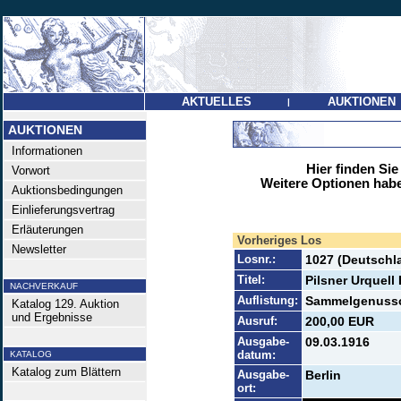
AKTUELLES
AUKTIONEN
|
AUKTIONEN
Informationen
Hier finden Sie
Vorwort
Weitere Optionen habe
Auktionsbedingungen
Einlieferungsvertrag
Erläuterungen
Vorheriges Los
Newsletter
Losnr.:
1027 (Deutschla
Titel:
Pilsner Urquell
NACHVERKAUF
Auflistung:
Sammelgenussch
Katalog 129. Auktion
und Ergebnisse
Ausruf:
200,00 EUR
Ausgabe-
09.03.1916
datum:
KATALOG
Katalog zum Blättern
Ausgabe-
Berlin
ort: