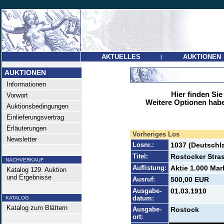
AKTUELLES
AUKTIONEN
|
AUKTIONEN
Informationen
Hier finden Sie
Vorwort
Weitere Optionen habe
Auktionsbedingungen
Einlieferungsvertrag
Erläuterungen
Vorheriges Los
Newsletter
Losnr.:
1037 (Deutschla
Titel:
Rostocker Str
NACHVERKAUF
Auflistung:
Aktie 1.000 Mark
Katalog 129. Auktion
und Ergebnisse
Ausruf:
500,00 EUR
Ausgabe-
01.03.1910
datum:
KATALOG
Katalog zum Blättern
Ausgabe-
Rostock
ort: