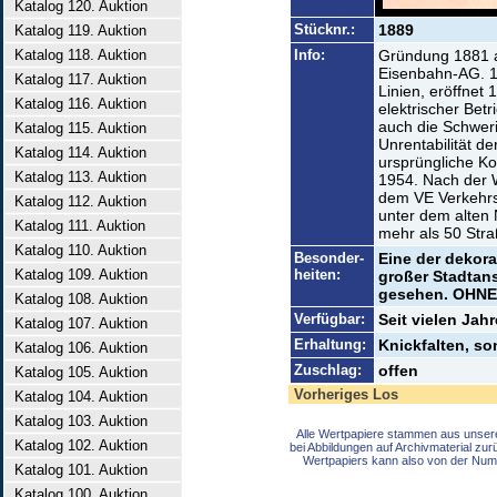
Katalog 120. Auktion
Stücknr.:
1889
Katalog 119. Auktion
Katalog 118. Auktion
Info:
Gründung 1881 a
Eisenbahn-AG. 1
Katalog 117. Auktion
Linien, eröffnet 
Katalog 116. Auktion
elektrischer Betr
auch die Schwer
Katalog 115. Auktion
Unrentabilität d
Katalog 114. Auktion
ursprüngliche Ko
Katalog 113. Auktion
1954. Nach der 
dem VE Verkehrs
Katalog 112. Auktion
unter dem alten
Katalog 111. Auktion
mehr als 50 St
Katalog 110. Auktion
Besonder-
Eine der dekora
Katalog 109. Auktion
heiten:
großer Stadtan
gesehen. OHNE
Katalog 108. Auktion
Verfügbar:
Seit vielen Jah
Katalog 107. Auktion
Erhaltung:
Knickfalten, so
Katalog 106. Auktion
Zuschlag:
offen
Katalog 105. Auktion
Vorheriges Los
Katalog 104. Auktion
Katalog 103. Auktion
Alle Wertpapiere stammen aus unser
Katalog 102. Auktion
bei Abbildungen auf Archivmaterial zu
Wertpapiers kann also von der Num
Katalog 101. Auktion
Katalog 100. Auktion