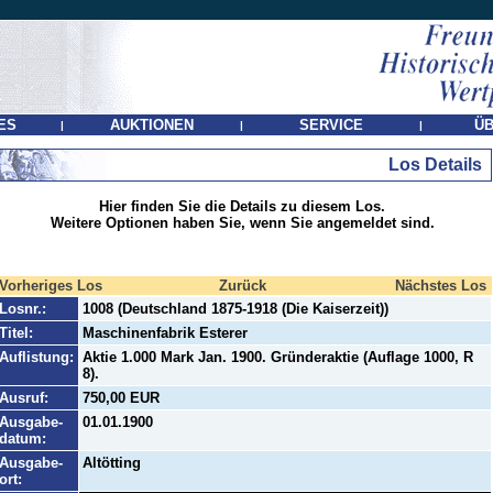
ES
AUKTIONEN
SERVICE
ÜB
|
|
|
Los Details
Hier finden Sie die Details zu diesem Los.
Weitere Optionen haben Sie, wenn Sie angemeldet sind.
Vorheriges Los
Zurück
Nächstes Los
Losnr.:
1008 (Deutschland 1875-1918 (Die Kaiserzeit))
Titel:
Maschinenfabrik Esterer
Auflistung:
Aktie 1.000 Mark Jan. 1900. Gründeraktie (Auflage 1000, R
8).
Ausruf:
750,00 EUR
Ausgabe-
01.01.1900
datum:
Ausgabe-
Altötting
ort: