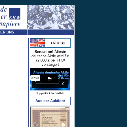
ER UNS
Sensation!
Älteste
deutsche Aktie wird für
72.000 € bei FHW
versteigert
Doppelklick für Vollbild
Aus der Auktion: