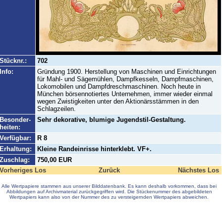
Stücknr.:
702
Info:
Gründung 1900. Herstellung von Maschinen und Einrichtungen
für Mahl- und Sägemühlen, Dampfkesseln, Dampfmaschinen,
Lokomobilen und Dampfdreschmaschinen. Noch heute in
München börsennotiertes Unternehmen, immer wieder einmal
wegen Zwistigkeiten unter den Aktionärsstämmen in den
Schlagzeilen.
Besonder-
Sehr dekorative, blumige Jugendstil-Gestaltung.
heiten:
Verfügbar:
R 8
Erhaltung:
Kleine Randeinrisse hinterklebt. VF+.
Zuschlag:
750,00 EUR
Vorheriges Los
Zurück
Nächstes Los
Alle Wertpapiere stammen aus unserer Bilddatenbank. Es kann deshalb vorkommen, dass bei
Abbildungen auf Archivmaterial zurückgegriffen wird. Die Stückenummer des abgebildeten
Wertpapiers kann also von der Nummer des zu versteigernden Wertpapiers abweichen.