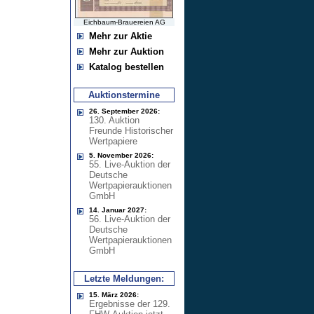
Eichbaum-Brauereien AG
Mehr zur Aktie
Mehr zur Auktion
Katalog bestellen
Auktionstermine
26. September 2026:
130. Auktion
Freunde Historischer
Wertpapiere
5. November 2026:
55. Live-Auktion der
Deutsche
Wertpapierauktionen
GmbH
14. Januar 2027:
56. Live-Auktion der
Deutsche
Wertpapierauktionen
GmbH
Letzte Meldungen:
15. März 2026:
Ergebnisse der 129.