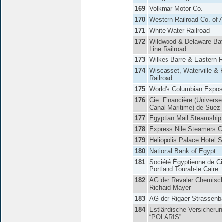
169
Volkmar Motor Co.
170
Western Railroad Co. of
171
White Water Railroad
172
Wildwood & Delaware Ba
Line Railroad
173
Wilkes-Barre & Eastern R
174
Wiscasset, Waterville & 
Railroad
175
World's Columbian Expos
176
Cie. Financière (Universe
Canal Maritime) de Suez
177
Egyptian Mail Steamship 
178
Express Nile Steamers C
179
Heliopolis Palace Hotel S
180
National Bank of Egypt
181
Société Égyptienne de C
Portland Tourah-le Caire
182
AG der Revaler Chemisc
Richard Mayer
183
AG der Rigaer Strassen
184
Estländische Versicheru
“POLARIS”