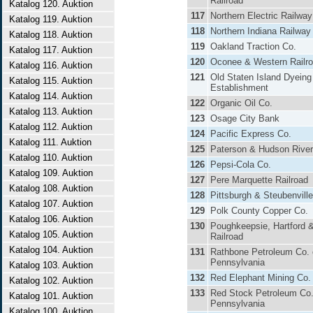
Railroad
Katalog 120. Auktion
117
Northern Electric Railway
Katalog 119. Auktion
118
Northern Indiana Railway
Katalog 118. Auktion
119
Oakland Traction Co.
Katalog 117. Auktion
120
Oconee & Western Railr
Katalog 116. Auktion
121
Old Staten Island Dyeing
Katalog 115. Auktion
Establishment
Katalog 114. Auktion
122
Organic Oil Co.
Katalog 113. Auktion
123
Osage City Bank
Katalog 112. Auktion
124
Pacific Express Co.
Katalog 111. Auktion
125
Paterson & Hudson River
Katalog 110. Auktion
126
Pepsi-Cola Co.
Katalog 109. Auktion
127
Pere Marquette Railroad
Katalog 108. Auktion
128
Pittsburgh & Steubenville
Katalog 107. Auktion
129
Polk County Copper Co.
Katalog 106. Auktion
130
Poughkeepsie, Hartford 
Katalog 105. Auktion
Railroad
Katalog 104. Auktion
131
Rathbone Petroleum Co. 
Pennsylvania
Katalog 103. Auktion
132
Red Elephant Mining Co.
Katalog 102. Auktion
133
Red Stock Petroleum Co.
Katalog 101. Auktion
Pennsylvania
Katalog 100. Auktion