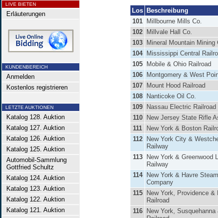
LIVE BIETEN
Los
Beschreibung
Erläuterungen
101
Millbourne Mills Co.
102
Millvale Hall Co.
103
Mineral Mountain Mining 
104
Mississippi Central Railr
105
Mobile & Ohio Railroad
KUNDENBEREICH
106
Montgomery & West Point
Anmelden
107
Mount Hood Railroad
Kostenlos registrieren
108
Nanticoke Oil Co.
109
Nassau Electric Railroad
LETZTE AUKTIONEN
Katalog 128. Auktion
110
New Jersey State Rifle A
Katalog 127. Auktion
111
New York & Boston Railr
Katalog 126. Auktion
112
New York City & Westche
Railway
Katalog 125. Auktion
113
New York & Greenwood 
Automobil-Sammlung
Railway
Gottfried Schultz
114
New York & Havre Steam
Katalog 124. Auktion
Company
Katalog 123. Auktion
115
New York, Providence &
Katalog 122. Auktion
Railroad
Katalog 121. Auktion
116
New York, Susquehanna 