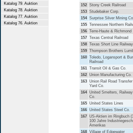
Katalog 79. Auktion
152
Stony Creek Railroad
Katalog 78. Auktion
153
Studebaker Corp.
Katalog 77. Auktion
154
Surprise Silver Mining Co
Katalog 76. Auktion
155
Tennessee Northern Rail
156
Terre-Haute & Richmond 
157
Texas Central Railroad
158
Texas Short Line Railway
159
Thompson Brothers Lumb
160
Toledo, Logansport & Bur
Railroad
161
Transit Oil & Gas Co.
162
Union Manufacturing Co.
163
Union Rail Road Transfer
Yard Co.
164
United Smelters, Railwa
Co.
165
United States Lines
166
United States Steel Co.
167
US-Aktien im Ringbuch (3
100 Jahre Industriegesch
Amerikas
168
Village of Edgewater