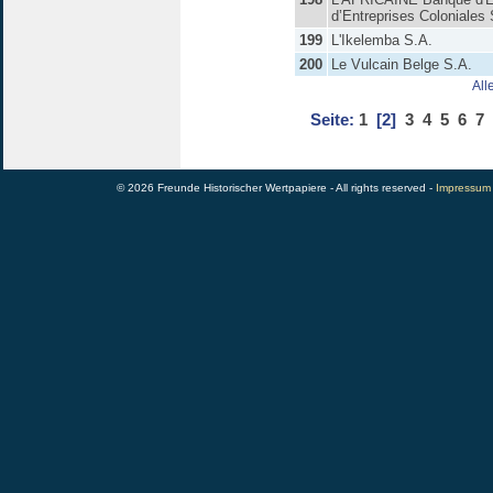
d’Entreprises Coloniales 
199
L'Ikelemba S.A.
200
Le Vulcain Belge S.A.
All
Seite:
1
[2]
3
4
5
6
7
© 2026 Freunde Historischer Wertpapiere - All rights reserved -
Impressum