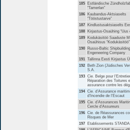
185
Estländische Zündholzfa
“Tamerlan”
186
Kaubandus-Aktsiaselts
“Tööstustarve”
187
Kindlustusaktsiaselts Ees
188
Kirjastus-Osaühing “Uus 
189
Kodukäsitöö Saaduste M
Osaühisus “Kodukäsitöö”
190
Russo-Baltic Shipbuildin
Engeneering Company
191
Tallinna Eesti Kirjastus 
192
Beth Zion (Jüdisches Ver
S.A.
193
Cie. Belge pour l’Entretie
Réparation des Toitures e
assurance contre les dég
194
Cie. d’Assurance maritim
d’Incendie de l’Escaut
195
Cie. d’Assurances Marit
Cercle d’Assureurs
196
Cie. de Réassurances con
Risques de Mer
197
Etablissements STANDA
198
L'AFRICAINE Banque d'E