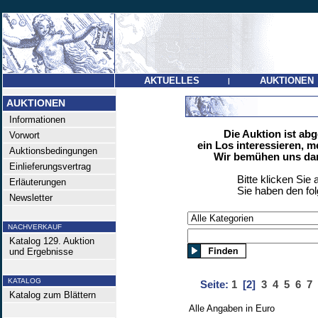
AKTUELLES
AUKTIONEN
|
AUKTIONEN
Informationen
Die Auktion ist ab
Vorwort
ein Los interessieren, m
Auktionsbedingungen
Wir bemühen uns dan
Einlieferungsvertrag
Bitte klicken Sie 
Erläuterungen
Sie haben den fo
Newsletter
NACHVERKAUF
Katalog 129. Auktion
und Ergebnisse
KATALOG
Seite:
1
[2]
3
4
5
6
7
Katalog zum Blättern
Alle Angaben in Euro