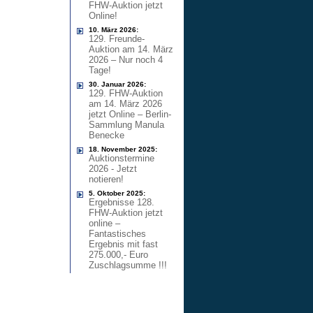
FHW-Auktion jetzt
Online!
10. März 2026:
129. Freunde-
Auktion am 14. März
2026 – Nur noch 4
Tage!
30. Januar 2026:
129. FHW-Auktion
am 14. März 2026
jetzt Online – Berlin-
Sammlung Manula
Benecke
18. November 2025:
Auktionstermine
2026 - Jetzt
notieren!
5. Oktober 2025:
Ergebnisse 128.
FHW-Auktion jetzt
online –
Fantastisches
Ergebnis mit fast
275.000,- Euro
Zuschlagsumme !!!