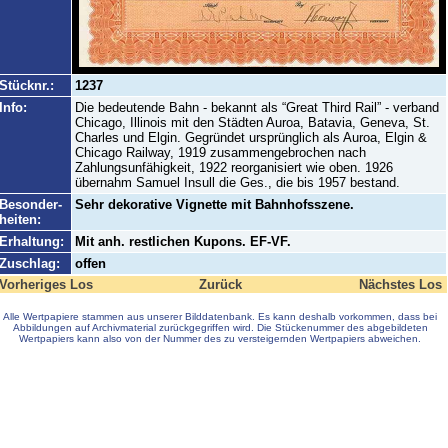
Stücknr.:
1237
Info:
Die bedeutende Bahn - bekannt als “Great Third Rail” - verband
Chicago, Illinois mit den Städten Auroa, Batavia, Geneva, St.
Charles und Elgin. Gegründet ursprünglich als Auroa, Elgin &
Chicago Railway, 1919 zusammengebrochen nach
Zahlungsunfähigkeit, 1922 reorganisiert wie oben. 1926
übernahm Samuel Insull die Ges., die bis 1957 bestand.
Besonder-
Sehr dekorative Vignette mit Bahnhofsszene.
heiten:
Erhaltung:
Mit anh. restlichen Kupons. EF-VF.
Zuschlag:
offen
Vorheriges Los
Zurück
Nächstes Los
Alle Wertpapiere stammen aus unserer Bilddatenbank. Es kann deshalb vorkommen, dass bei
Abbildungen auf Archivmaterial zurückgegriffen wird. Die Stückenummer des abgebildeten
Wertpapiers kann also von der Nummer des zu versteigernden Wertpapiers abweichen.