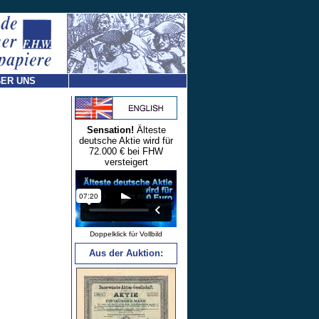
ER UNS
Sensation!
Älteste
deutsche Aktie wird für
72.000 € bei FHW
versteigert
Doppelklick für Vollbild
Aus der Auktion: