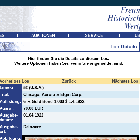
ES
AUKTIONEN
SERVICE
ÜB
|
|
|
Los Details
Hier finden Sie die Details zu diesem Los.
Weitere Optionen haben Sie, wenn Sie angemeldet sind.
Vorheriges Los
Zurück
Nächstes Los
Losnr.:
53 (U.S.A.)
Titel:
Chicago, Aurora & Elgin Corp.
Auflistung:
6 % Gold Bond 1.000 $ 1.4.1922.
Ausruf:
70,00 EUR
Ausgabe-
01.04.1922
datum:
Ausgabe-
Delaware
ort:
Abbildung: