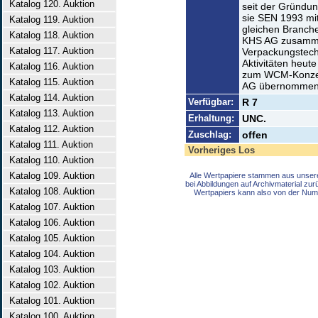
Katalog 120. Auktion
seit der Gründun
sie SEN 1993 mit
Katalog 119. Auktion
gleichen Branche
Katalog 118. Auktion
KHS AG zusammen
Katalog 117. Auktion
Verpackungstechn
Aktivitäten heute
Katalog 116. Auktion
zum WCM-Konzern
Katalog 115. Auktion
AG übernommene
Katalog 114. Auktion
Verfügbar:
R 7
Katalog 113. Auktion
Erhaltung:
UNC.
Katalog 112. Auktion
Zuschlag:
offen
Katalog 111. Auktion
Vorheriges Los
Katalog 110. Auktion
Katalog 109. Auktion
Alle Wertpapiere stammen aus unser
bei Abbildungen auf Archivmaterial zu
Katalog 108. Auktion
Wertpapiers kann also von der Num
Katalog 107. Auktion
Katalog 106. Auktion
Katalog 105. Auktion
Katalog 104. Auktion
Katalog 103. Auktion
Katalog 102. Auktion
Katalog 101. Auktion
Katalog 100. Auktion