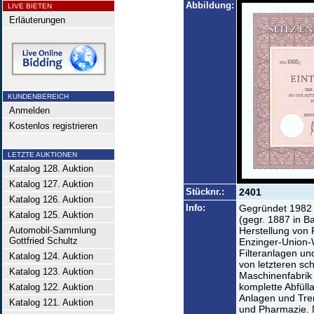
Abbildung:
LIVE BIETEN
Erläuterungen
KUNDENBEREICH
Anmelden
Kostenlos registrieren
LETZTE AUKTIONEN
Katalog 128. Auktion
Katalog 127. Auktion
Stücknr.:
2401
Katalog 126. Auktion
Info:
Gegründet 1982
Katalog 125. Auktion
(gegr. 1887 in B
Automobil-Sammlung
Herstellung von 
Gottfried Schultz
Enzinger-Union-
Filteranlagen un
Katalog 124. Auktion
von letzteren s
Katalog 123. Auktion
Maschinenfabrik
komplette Abfüll
Katalog 122. Auktion
Anlagen und Tre
Katalog 121. Auktion
und Pharmazie. 