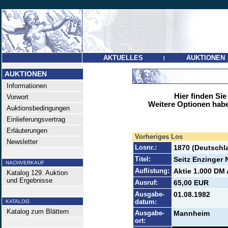
AKTUELLES
AUKTIONEN
|
AUKTIONEN
Informationen
Hier finden Sie
Vorwort
Weitere Optionen habe
Auktionsbedingungen
Einlieferungsvertrag
Erläuterungen
Vorheriges Los
Newsletter
Losnr.:
1870 (Deutschl
Titel:
Seitz Enzinger
NACHVERKAUF
Auflistung:
Aktie 1.000 DM 
Katalog 129. Auktion
und Ergebnisse
Ausruf:
65,00 EUR
Ausgabe-
01.08.1982
datum:
KATALOG
Katalog zum Blättern
Ausgabe-
Mannheim
ort: