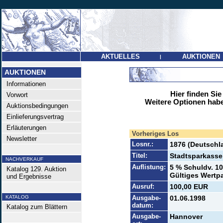
AKTUELLES
AUKTIONEN
|
AUKTIONEN
Informationen
Hier finden Sie
Vorwort
Weitere Optionen habe
Auktionsbedingungen
Einlieferungsvertrag
Erläuterungen
Vorheriges Los
Newsletter
Losnr.:
1876 (Deutschl
Titel:
Stadtsparkasse
NACHVERKAUF
Auflistung:
5 % Schuldv. 10
Katalog 129. Auktion
Gültiges Wertpa
und Ergebnisse
Ausruf:
100,00 EUR
KATALOG
Ausgabe-
01.06.1998
datum:
Katalog zum Blättern
Ausgabe-
Hannover