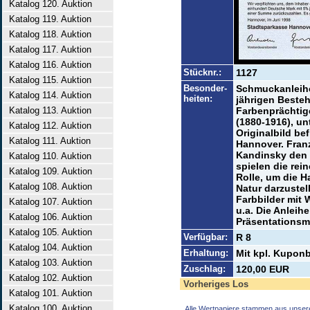
Katalog 120. Auktion
Katalog 119. Auktion
Katalog 118. Auktion
Katalog 117. Auktion
Katalog 116. Auktion
Stücknr.:
1127
Katalog 115. Auktion
Besonder-
Schmuckanleihe
Katalog 114. Auktion
heiten:
jährigen Besteh
Katalog 113. Auktion
Farbenprächtig
(1880-1916), unt
Katalog 112. Auktion
Originalbild be
Katalog 111. Auktion
Hannover. Fran
Kandinsky den 
Katalog 110. Auktion
spielen die rei
Katalog 109. Auktion
Rolle, um die H
Katalog 108. Auktion
Natur darzuste
Farbbilder mit 
Katalog 107. Auktion
u.a. Die Anleihe
Katalog 106. Auktion
Präsentationsm
Katalog 105. Auktion
Verfügbar:
R 8
Katalog 104. Auktion
Erhaltung:
Mit kpl. Kupon
Katalog 103. Auktion
Zuschlag:
120,00 EUR
Katalog 102. Auktion
Vorheriges Los
Katalog 101. Auktion
Katalog 100. Auktion
Alle Wertpapiere stammen aus unser