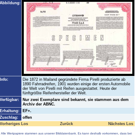
Abbildung:
Info:
Die 1872 in Mailand gegründete Firma Pirelli produzierte ab
1890 Fahrradreifen, 1901 wurden einige der ersten Automobile
der Welt von Pirelli mit Reifen ausgestattet. Heute der
fünftgrößte Reifenhersteller der Welt.
Verfügbar:
Nur zwei Exemplare sind bekannt, sie stammen aus dem
Archiv der ABNC.
Erhaltung:
EF+.
Zuschlag:
offen
Vorheriges Los
Zurück
Nächstes Los
Alle Wertpapiere stammen aus unserer Bilddatenbank. Es kann deshalb vorkommen, dass bei