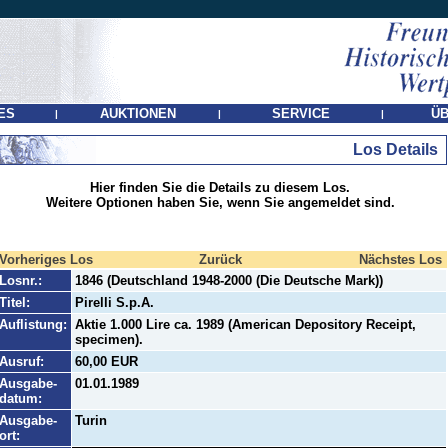
ES
AUKTIONEN
SERVICE
ÜB
|
|
|
Los Details
Hier finden Sie die Details zu diesem Los.
Weitere Optionen haben Sie, wenn Sie angemeldet sind.
Vorheriges Los
Zurück
Nächstes Los
Losnr.:
1846 (Deutschland 1948-2000 (Die Deutsche Mark))
Titel:
Pirelli S.p.A.
Auflistung:
Aktie 1.000 Lire ca. 1989 (American Depository Receipt,
specimen).
Ausruf:
60,00 EUR
Ausgabe-
01.01.1989
datum:
Ausgabe-
Turin
ort: