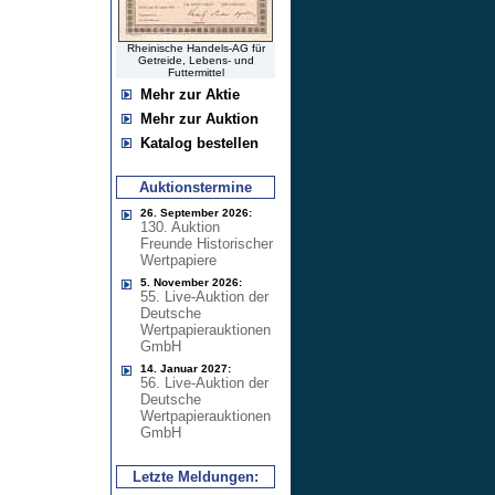
Rheinische Handels-AG für
Getreide, Lebens- und
Futtermittel
Mehr zur Aktie
Mehr zur Auktion
Katalog bestellen
Auktionstermine
26. September 2026:
130. Auktion
Freunde Historischer
Wertpapiere
5. November 2026:
55. Live-Auktion der
Deutsche
Wertpapierauktionen
GmbH
14. Januar 2027:
56. Live-Auktion der
Deutsche
Wertpapierauktionen
GmbH
Letzte Meldungen: