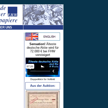
ER UNS
Sensation!
Älteste
deutsche Aktie wird für
72.000 € bei FHW
versteigert
Doppelklick für Vollbild
Aus der Auktion: