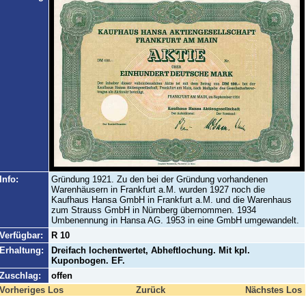
Info:
Gründung 1921. Zu den bei der Gründung vorhandenen
Warenhäusern in Frankfurt a.M. wurden 1927 noch die
Kaufhaus Hansa GmbH in Frankfurt a.M. und die Warenhaus
zum Strauss GmbH in Nürnberg übernommen. 1934
Umbenennung in Hansa AG. 1953 in eine GmbH umgewandelt.
Verfügbar:
R 10
Erhaltung:
Dreifach lochentwertet, Abheftlochung. Mit kpl.
Kuponbogen. EF.
Zuschlag:
offen
Vorheriges Los
Zurück
Nächstes Los