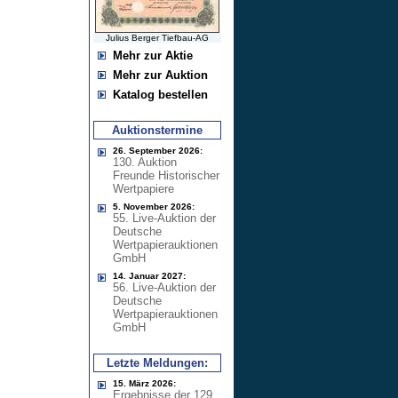
Julius Berger Tiefbau-AG
Mehr zur Aktie
Mehr zur Auktion
Katalog bestellen
Auktionstermine
26. September 2026:
130. Auktion
Freunde Historischer
Wertpapiere
5. November 2026:
55. Live-Auktion der
Deutsche
Wertpapierauktionen
GmbH
14. Januar 2027:
56. Live-Auktion der
Deutsche
Wertpapierauktionen
GmbH
Letzte Meldungen:
15. März 2026:
Ergebnisse der 129.