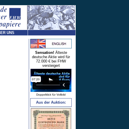
ER UNS
Sensation!
Älteste
deutsche Aktie wird für
72.000 € bei FHW
versteigert
Doppelklick für Vollbild
Aus der Auktion: