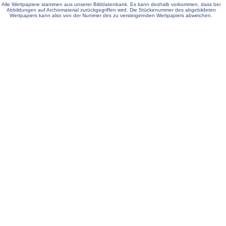
Alle Wertpapiere stammen aus unserer Bilddatenbank. Es kann deshalb vorkommen, dass bei
Abbildungen auf Archivmaterial zurückgegriffen wird. Die Stückenummer des abgebildeten
Wertpapiers kann also von der Nummer des zu versteigernden Wertpapiers abweichen.