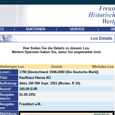
ES
AUKTIONEN
SERVICE
ÜB
|
|
|
Los Details
Hier finden Sie die Details zu diesem Los.
Weitere Optionen haben Sie, wenn Sie angemeldet sind.
Vorheriges Los
Zurück
Nächstes Los
Losnr.:
1798 (Deutschland 1948-2000 (Die Deutsche Mark))
Titel:
Kaufhaus Hansa AG
Auflistung:
Aktie 100 DM Sept. 1951 (Muster, R 10).
Ausruf:
100,00 EUR
Ausgabe-
01.09.1951
datum:
Ausgabe-
Frankfurt a.M.
ort:
Abbildung: