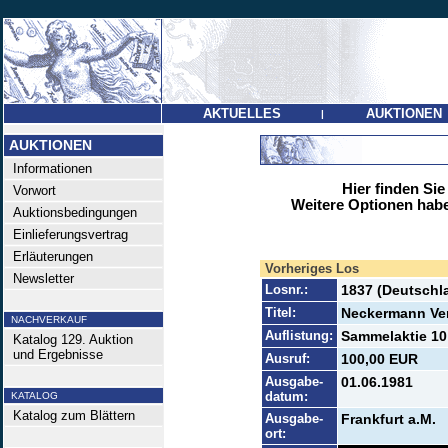
AKTUELLES
AUKTIONEN
|
AUKTIONEN
Informationen
Hier finden Sie
Vorwort
Weitere Optionen habe
Auktionsbedingungen
Einlieferungsvertrag
Erläuterungen
Vorheriges Los
Newsletter
Losnr.:
1837 (Deutschl
Titel:
Neckermann Ve
NACHVERKAUF
Auflistung:
Sammelaktie 10 
Katalog 129. Auktion
und Ergebnisse
Ausruf:
100,00 EUR
Ausgabe-
01.06.1981
datum:
KATALOG
Katalog zum Blättern
Ausgabe-
Frankfurt a.M.
ort: