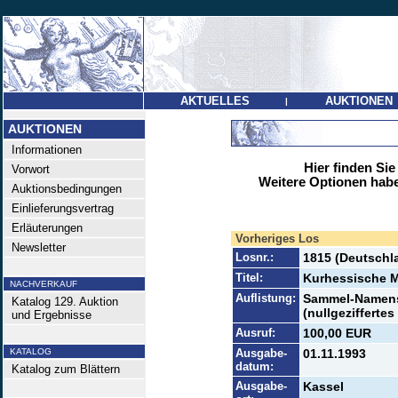
AKTUELLES
AUKTIONEN
|
AUKTIONEN
Informationen
Hier finden Sie
Vorwort
Weitere Optionen habe
Auktionsbedingungen
Einlieferungsvertrag
Erläuterungen
Vorheriges Los
Newsletter
Losnr.:
1815 (Deutschl
Titel:
Kurhessische M
NACHVERKAUF
Auflistung:
Sammel-Namensa
Katalog 129. Auktion
(nullgeziffertes
und Ergebnisse
Ausruf:
100,00 EUR
KATALOG
Ausgabe-
01.11.1993
datum:
Katalog zum Blättern
Ausgabe-
Kassel