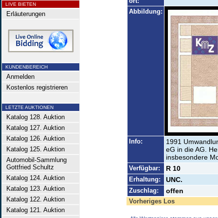
ort:
LIVE BIETEN
Abbildung:
Erläuterungen
KUNDENBEREICH
Anmelden
Kostenlos registrieren
LETZTE AUKTIONEN
Katalog 128. Auktion
Katalog 127. Auktion
Katalog 126. Auktion
Info:
1991 Umwandlung
Katalog 125. Auktion
eG in die AG. He
insbesondere Mo
Automobil-Sammlung
Gottfried Schultz
Verfügbar:
R 10
Katalog 124. Auktion
Erhaltung:
UNC.
Katalog 123. Auktion
Zuschlag:
offen
Katalog 122. Auktion
Vorheriges Los
Katalog 121. Auktion