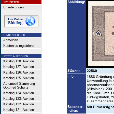
Abbildung:
LIVE BIETEN
Erläuterungen
KUNDENBEREICH
Anmelden
Kostenlos registrieren
LETZTE AUKTIONEN
Katalog 128. Auktion
Katalog 127. Auktion
Stücknr.:
22560
Katalog 126. Auktion
Info:
1886 Gründung d
Katalog 125. Auktion
Umwandlung in e
Automobil-Sammlung
pharmazeutische
Gottfried Schultz
(Alkaloide). 20
die Knoll GmbH 
Katalog 124. Auktion
Ludwigshafen, z
Katalog 123. Auktion
zusammengefass
Katalog 122. Auktion
Besonder-
Mit Firmensigne
Katalog 121. Auktion
heiten: