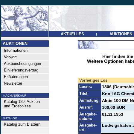
AKTUELLES
AUKTIONEN
|
AUKTIONEN
Informationen
Hier finden Sie
Vorwort
Weitere Optionen habe
Auktionsbedingungen
Einlieferungsvertrag
Erläuterungen
Vorheriges Los
Newsletter
Losnr.:
1806 (Deutschl
Titel:
Knoll AG Chemi
NACHVERKAUF
Auflistung:
Aktie 100 DM No
Katalog 129. Auktion
und Ergebnisse
Ausruf:
100,00 EUR
Ausgabe-
01.11.1953
datum:
KATALOG
Katalog zum Blättern
Ausgabe-
Ludwigshafen a
ort: