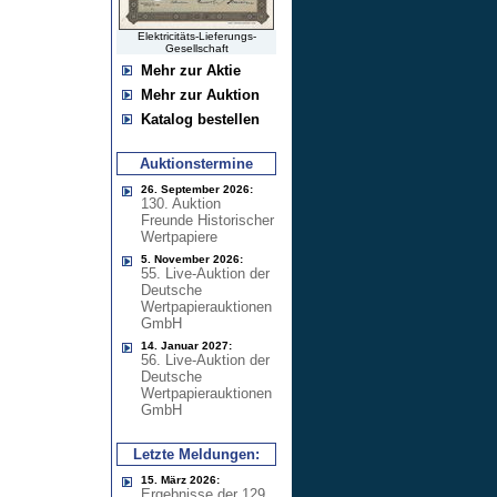
Elektricitäts-Lieferungs-
Gesellschaft
Mehr zur Aktie
Mehr zur Auktion
Katalog bestellen
Auktionstermine
26. September 2026:
130. Auktion
Freunde Historischer
Wertpapiere
5. November 2026:
55. Live-Auktion der
Deutsche
Wertpapierauktionen
GmbH
14. Januar 2027:
56. Live-Auktion der
Deutsche
Wertpapierauktionen
GmbH
Letzte Meldungen:
15. März 2026:
Ergebnisse der 129.