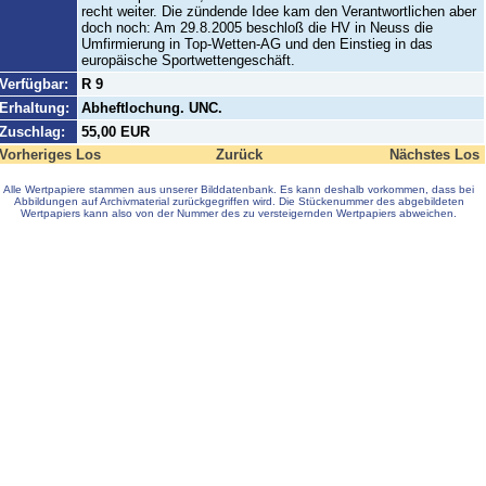
recht weiter. Die zündende Idee kam den Verantwortlichen aber
doch noch: Am 29.8.2005 beschloß die HV in Neuss die
Umfirmierung in Top-Wetten-AG und den Einstieg in das
europäische Sportwettengeschäft.
Verfügbar:
R 9
Erhaltung:
Abheftlochung. UNC.
Zuschlag:
55,00 EUR
Vorheriges Los
Zurück
Nächstes Los
Alle Wertpapiere stammen aus unserer Bilddatenbank. Es kann deshalb vorkommen, dass bei
Abbildungen auf Archivmaterial zurückgegriffen wird. Die Stückenummer des abgebildeten
Wertpapiers kann also von der Nummer des zu versteigernden Wertpapiers abweichen.