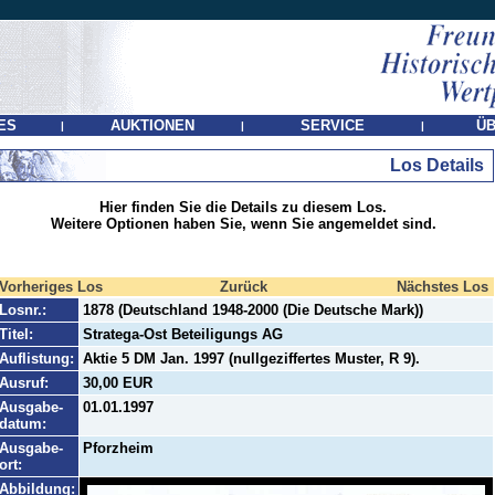
ES
AUKTIONEN
SERVICE
ÜB
|
|
|
Los Details
Hier finden Sie die Details zu diesem Los.
Weitere Optionen haben Sie, wenn Sie angemeldet sind.
Vorheriges Los
Zurück
Nächstes Los
Losnr.:
1878 (Deutschland 1948-2000 (Die Deutsche Mark))
Titel:
Stratega-Ost Beteiligungs AG
Auflistung:
Aktie 5 DM Jan. 1997 (nullgeziffertes Muster, R 9).
Ausruf:
30,00 EUR
Ausgabe-
01.01.1997
datum:
Ausgabe-
Pforzheim
ort:
Abbildung: