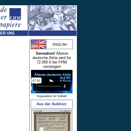
ER UNS
Sensation!
Älteste
deutsche Aktie wird für
72.000 € bei FHW
versteigert
Doppelklick für Vollbild
Aus der Auktion: