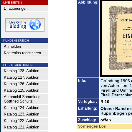
Abbildung:
LIVE BIETEN
Erläuterungen
KUNDENBEREICH
Anmelden
Kostenlos registrieren
LETZTE AUKTIONEN
Katalog 128. Auktion
Katalog 127. Auktion
Info:
Gründung 1906 a
Katalog 126. Auktion
von Autoreifen,
Pirelli und Umfirm
Katalog 125. Auktion
Pirelli Deutschl
Automobil-Sammlung
Gottfried Schultz
Verfügbar:
R 10
Katalog 124. Auktion
Erhaltung:
Oberer Rand mi
Kuponbogen pef
Katalog 123. Auktion
Zuschlag:
offen
Katalog 122. Auktion
Vorheriges Los
Katalog 121. Auktion