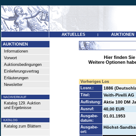
AKTUELLES
AUKTIONEN
|
AUKTIONEN
Informationen
Hier finden Sie
Vorwort
Weitere Optionen habe
Auktionsbedingungen
Einlieferungsvertrag
Erläuterungen
Vorheriges Los
Newsletter
Losnr.:
1886 (Deutschl
Titel:
Veith-Pirelli AG
NACHVERKAUF
Auflistung:
Aktie 100 DM Ja
Katalog 129. Auktion
und Ergebnisse
Ausruf:
40,00 EUR
Ausgabe-
01.01.1953
datum:
KATALOG
Katalog zum Blättern
Ausgabe-
Höchst-Sandba
ort: