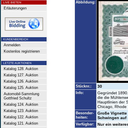
Abbildung:
LIVE BIETEN
Erläuterungen
KUNDENBEREICH
Anmelden
Kostenlos registrieren
LETZTE AUKTIONEN
Katalog 128. Auktion
Katalog 127. Auktion
Katalog 126. Auktion
Stücknr.:
30
Katalog 125. Auktion
Info:
Gegründet 1890.
Automobil-Sammlung
die die Mühlenwe
Gottfried Schultz
Hauptlinien der 
Katalog 124. Auktion
Chicago, Rhode I
Katalog 123. Auktion
Besonder-
Große Vignette
Katalog 122. Auktion
heiten:
Schwingen auf 
Katalog 121. Auktion
Verfügbar:
Nur ein weitere