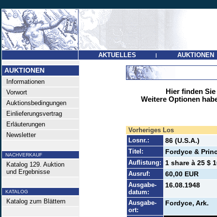
AKTUELLES
AUKTIONEN
|
AUKTIONEN
Informationen
Hier finden Sie
Vorwort
Weitere Optionen habe
Auktionsbedingungen
Einlieferungsvertrag
Erläuterungen
Vorheriges Los
Newsletter
Losnr.:
86 (U.S.A.)
Titel:
Fordyce & Prin
NACHVERKAUF
Auflistung:
1 share à 25 $ 1
Katalog 129. Auktion
und Ergebnisse
Ausruf:
60,00 EUR
Ausgabe-
16.08.1948
datum:
KATALOG
Katalog zum Blättern
Ausgabe-
Fordyce, Ark.
ort: