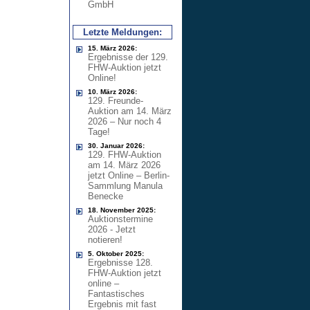
GmbH
Letzte Meldungen:
15. März 2026:
Ergebnisse der 129.
FHW-Auktion jetzt
Online!
10. März 2026:
129. Freunde-
Auktion am 14. März
2026 – Nur noch 4
Tage!
30. Januar 2026:
129. FHW-Auktion
am 14. März 2026
jetzt Online – Berlin-
Sammlung Manula
Benecke
18. November 2025:
Auktionstermine
2026 - Jetzt
notieren!
5. Oktober 2025:
Ergebnisse 128.
FHW-Auktion jetzt
online –
Fantastisches
Ergebnis mit fast