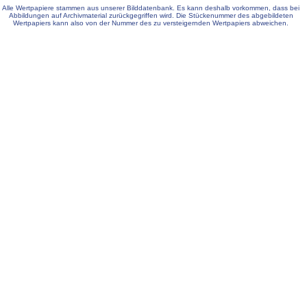
Alle Wertpapiere stammen aus unserer Bilddatenbank. Es kann deshalb vorkommen, dass bei
Abbildungen auf Archivmaterial zurückgegriffen wird. Die Stückenummer des abgebildeten
Wertpapiers kann also von der Nummer des zu versteigernden Wertpapiers abweichen.