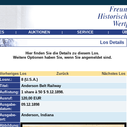
ES
AUKTIONEN
SERVICE
ÜB
|
|
|
Los Details
Hier finden Sie die Details zu diesem Los.
Weitere Optionen haben Sie, wenn Sie angemeldet sind.
Vorheriges Los
Zurück
Nächstes Los
Losnr.:
8 (U.S.A.)
Titel:
Anderson Belt Railway
Auflistung:
1 share à 50 $ 9.12.1898.
Ausruf:
120,00 EUR
Ausgabe-
09.12.1898
datum:
Ausgabe-
Anderson, Indiana
ort:
Abbildung: