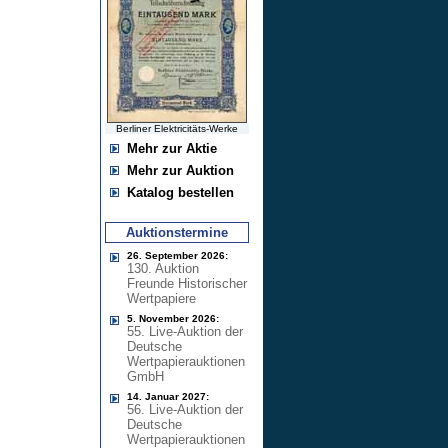
Berliner Elektricitäts-Werke
Mehr zur Aktie
Mehr zur Auktion
Katalog bestellen
Auktionstermine
26. September 2026:
130. Auktion
Freunde Historischer
Wertpapiere
5. November 2026:
55. Live-Auktion der
Deutsche
Wertpapierauktionen
GmbH
14. Januar 2027:
56. Live-Auktion der
Deutsche
Wertpapierauktionen