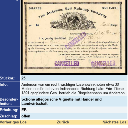
Stücknr.:
25
Info:
Anderson war ein recht wichtiger Eisenbahnknoten etwa 30
Meilen nordöstlich von Indianapolis Richtung Lake Erie. Diese
1891 gegründete Ges. betrieb die Ringeisenbahn um Anderson.
Besonder-
Schöne allegorische Vignette mit Handel und
heiten:
Landwirtschaft.
Erhaltung:
EF.
Zuschlag:
offen
Vorheriges Los
Zurück
Nächstes Los