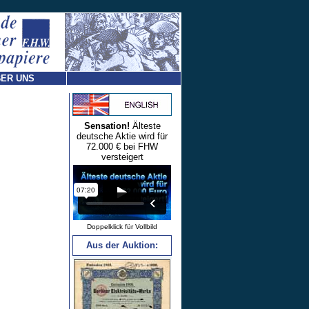
ER UNS
Sensation!
Älteste
deutsche Aktie wird für
72.000 € bei FHW
versteigert
Doppelklick für Vollbild
Aus der Auktion: