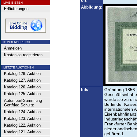
ort:
LIVE BIETEN
Abbildung:
Erläuterungen
KUNDENBEREICH
Anmelden
Kostenlos registrieren
LETZTE AUKTIONEN
Katalog 128. Auktion
Katalog 127. Auktion
Katalog 126. Auktion
Info:
Gründung 1856. 1
Katalog 125. Auktion
Geschäftsinhaber
wurde sie zu ein
Automobil-Sammlung
Berlin der Kaise
Gottfried Schultz
internationalen 
Katalog 124. Auktion
Eisenbahnfinanz
Katalog 123. Auktion
Industriegeschäf
Frankfurter Bank
Katalog 122. Auktion
niederländische
Katalog 121. Auktion
gehörend.