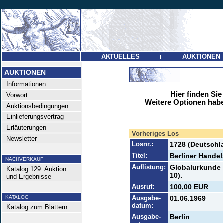
AKTUELLES
AUKTIONEN
|
AUKTIONEN
Informationen
Hier finden Sie
Vorwort
Weitere Optionen habe
Auktionsbedingungen
Einlieferungsvertrag
Erläuterungen
Vorheriges Los
Newsletter
Losnr.:
1728 (Deutschl
Titel:
Berliner Handel
NACHVERKAUF
Auflistung:
Globalurkunde 2
Katalog 129. Auktion
10).
und Ergebnisse
Ausruf:
100,00 EUR
KATALOG
Ausgabe-
01.06.1969
datum:
Katalog zum Blättern
Ausgabe-
Berlin