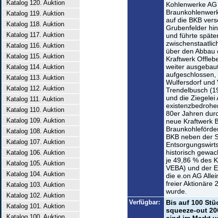
Katalog 120. Auktion
Kohlenwerke AG
Braunkohlenwerk
Katalog 119. Auktion
auf die BKB vers
Katalog 118. Auktion
Grubenfelder hi
Katalog 117. Auktion
und führte späte
zwischenstaatli
Katalog 116. Auktion
über den Abbau d
Katalog 115. Auktion
Kraftwerk Offle
weiter ausgebaut
Katalog 114. Auktion
aufgeschlossen, 
Katalog 113. Auktion
Wulfersdorf und V
Katalog 112. Auktion
Trendelbusch (1
und die Ziegelei 
Katalog 111. Auktion
existenzbedrohe
Katalog 110. Auktion
80er Jahren dur
Katalog 109. Auktion
neue Kraftwerk B
Braunkohleförder
Katalog 108. Auktion
BKB neben der S
Katalog 107. Auktion
Entsorgungswirts
historisch gewac
Katalog 106. Auktion
je 49,86 % des K
Katalog 105. Auktion
VEBA) und der El
Katalog 104. Auktion
die e.on AG Allei
freier Aktionäre
Katalog 103. Auktion
wurde.
Katalog 102. Auktion
Verfügbar:
Bis auf 100 St
Katalog 101. Auktion
squeeze-out 20
Katalog 100. Auktion