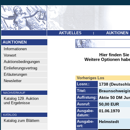
AKTUELLES
AUKTIONEN
|
AUKTIONEN
Informationen
Hier finden Sie
Vorwort
Weitere Optionen habe
Auktionsbedingungen
Einlieferungsvertrag
Erläuterungen
Vorheriges Los
Newsletter
Losnr.:
1738 (Deutschl
Titel:
Braunschweigi
NACHVERKAUF
Auflistung:
Aktie 50 DM Jun
Katalog 129. Auktion
und Ergebnisse
Ausruf:
50,00 EUR
Ausgabe-
01.06.1970
datum:
KATALOG
Katalog zum Blättern
Ausgabe-
Helmstedt
ort: