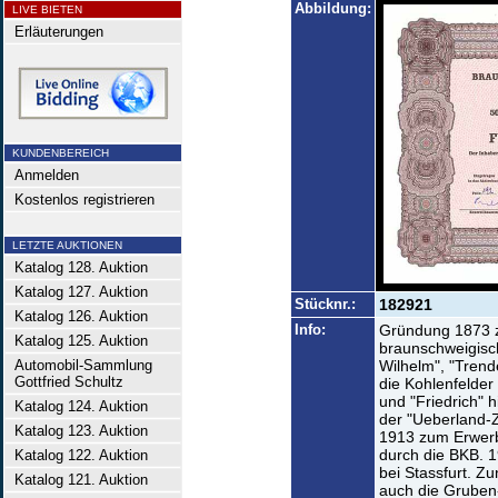
Abbildung:
LIVE BIETEN
Erläuterungen
KUNDENBEREICH
Anmelden
Kostenlos registrieren
LETZTE AUKTIONEN
Katalog 128. Auktion
Katalog 127. Auktion
Stücknr.:
182921
Katalog 126. Auktion
Info:
Gründung 1873 z
Katalog 125. Auktion
braunschweigisch
Automobil-Sammlung
Wilhelm", "Trend
Gottfried Schultz
die Kohlenfelder
und "Friedrich" 
Katalog 124. Auktion
der "Ueberland-Z
Katalog 123. Auktion
1913 zum Erwerb
durch die BKB. 
Katalog 122. Auktion
bei Stassfurt. Z
Katalog 121. Auktion
auch die Gruben-