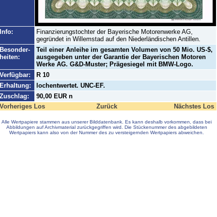
Info:
Finanzierungstochter der Bayerische Motorenwerke AG,
gegründet in Willemstad auf den Niederländischen Antillen.
Besonder-
Teil einer Anleihe im gesamten Volumen von 50 Mio. US-$,
heiten:
ausgegeben unter der Garantie der Bayerischen Motoren
Werke AG. G&D-Muster; Prägesiegel mit BMW-Logo.
Verfügbar:
R 10
Erhaltung:
lochentwertet. UNC-EF.
Zuschlag:
90,00 EUR n
Vorheriges Los
Zurück
Nächstes Los
Alle Wertpapiere stammen aus unserer Bilddatenbank. Es kann deshalb vorkommen, dass bei
Abbildungen auf Archivmaterial zurückgegriffen wird. Die Stückenummer des abgebildeten
Wertpapiers kann also von der Nummer des zu versteigernden Wertpapiers abweichen.