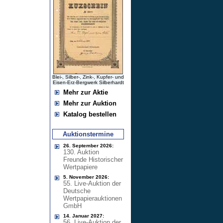
Blei-, Silber-, Zink-, Kupfer- und
Eisen-Erz-Bergwerk Silberhardt
Mehr zur Aktie
Mehr zur Auktion
Katalog bestellen
Auktionstermine
26. September 2026:
130. Auktion
Freunde Historischer
Wertpapiere
5. November 2026:
55. Live-Auktion der
Deutsche
Wertpapierauktionen
GmbH
14. Januar 2027:
56. Live-Auktion der