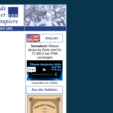
ER UNS
Sensation!
Älteste
deutsche Aktie wird für
72.000 € bei FHW
versteigert
Doppelklick für Vollbild
Aus der Auktion: