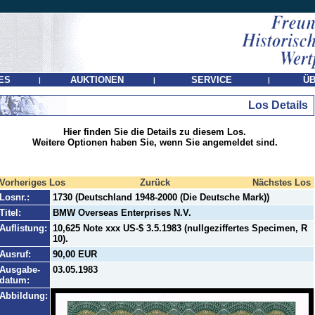
ES
AUKTIONEN
SERVICE
ÜB
|
|
|
Los Details
Hier finden Sie die Details zu diesem Los.
Weitere Optionen haben Sie, wenn Sie angemeldet sind.
Vorheriges Los
Zurück
Nächstes Los
Losnr.:
1730 (Deutschland 1948-2000 (Die Deutsche Mark))
Titel:
BMW Overseas Enterprises N.V.
Auflistung:
10,625 Note xxx US-$ 3.5.1983 (nullgeziffertes Specimen, R
10).
Ausruf:
90,00 EUR
Ausgabe-
03.05.1983
datum:
Abbildung: