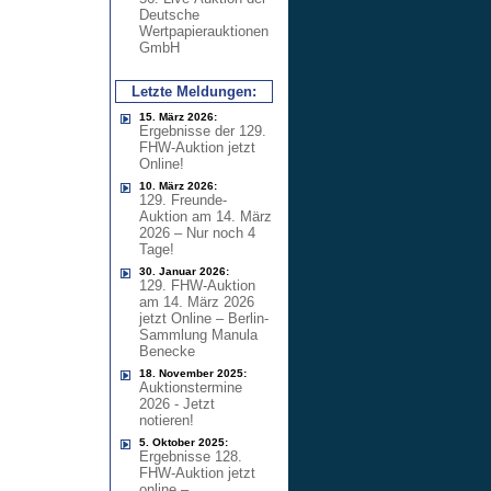
Deutsche
Wertpapierauktionen
GmbH
Letzte Meldungen:
15. März 2026:
Ergebnisse der 129.
FHW-Auktion jetzt
Online!
10. März 2026:
129. Freunde-
Auktion am 14. März
2026 – Nur noch 4
Tage!
30. Januar 2026:
129. FHW-Auktion
am 14. März 2026
jetzt Online – Berlin-
Sammlung Manula
Benecke
18. November 2025:
Auktionstermine
2026 - Jetzt
notieren!
5. Oktober 2025:
Ergebnisse 128.
FHW-Auktion jetzt
online –