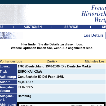
ES
AUKTIONEN
SERVICE
ÜB
|
|
|
Los Details
Hier finden Sie die Details zu diesem Los.
Weitere Optionen haben Sie, wenn Sie angemeldet sind.
Vorheriges Los
Zurück
Nächstes Los
Losnr.:
1760 (Deutschland 1948-2000 (Die Deutsche Mark))
Titel:
EURO-KAI KGaA
Auflistung:
Genußschein 50 DM Febr. 1985.
Ausruf:
50,00 EUR
Ausgabe-
01.02.1985
datum:
Ausgabe-
Hamburg
ort:
Abbildung: