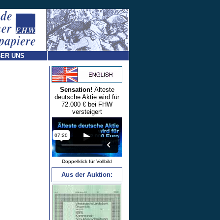
ER UNS
Sensation!
Älteste
deutsche Aktie wird für
72.000 € bei FHW
versteigert
Doppelklick für Vollbild
Aus der Auktion: