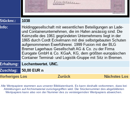
Stücknr.:
1038
Info:
Holdinggesellschaft mit wesentlichen Beteiligungen an Lade-
und Containerunternehmen, die im Hafen ansässig sind. Die
Keimzelle des 1961 gegründeten Unternehmens liegt in der
1865 durch Cordt Eckelmann mit drei selbstgebauten Schuten
aufgenommenen Ewerführerei. 1999 Fusion mit der BLG
Bremer Lagerhaus Gesellschaft AG & Co. zu der Firma
Eurogate GmbH & Co. KGaA, KG, dem größten europäischen
Container Terminal- und Logistik-Gruppe mit Sitz in Bremen.
Erhaltung:
Lochentwertet. UNC.
Zuschlag:
50,00 EUR n
Vorheriges Los
Zurück
Nächstes Los
Alle Wertpapiere stammen aus unserer Bilddatenbank. Es kann deshalb vorkommen, dass bei
Abbildungen auf Archivmaterial zurückgegriffen wird. Die Stückenummer des abgebildeten
Wertpapiers kann also von der Nummer des zu versteigernden Wertpapiers abweichen.