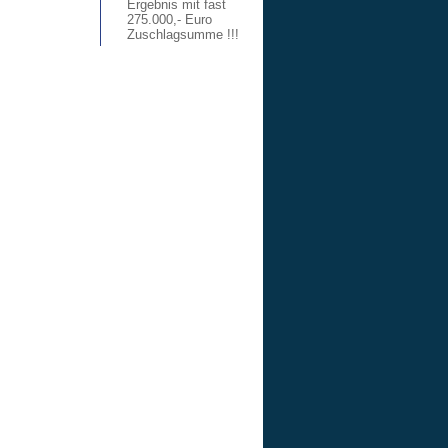
Ergebnis mit fast
275.000,- Euro
Zuschlagsumme !!!