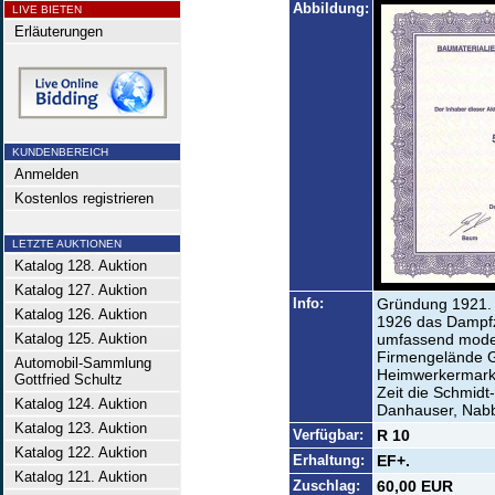
Abbildung:
LIVE BIETEN
Erläuterungen
KUNDENBEREICH
Anmelden
Kostenlos registrieren
LETZTE AUKTIONEN
Katalog 128. Auktion
Katalog 127. Auktion
Info:
Gründung 1921. 
Katalog 126. Auktion
1926 das Dampfz
Katalog 125. Auktion
umfassend moder
Firmengelände G
Automobil-Sammlung
Heimwerkermarkt
Gottfried Schultz
Zeit die Schmidt
Katalog 124. Auktion
Danhauser, Nabb
Katalog 123. Auktion
Verfügbar:
R 10
Katalog 122. Auktion
Erhaltung:
EF+.
Katalog 121. Auktion
Zuschlag:
60,00 EUR