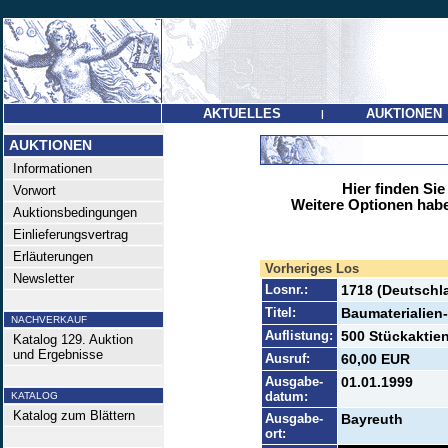
AKTUELLES
AUKTIONEN
|
AUKTIONEN
Informationen
Hier finden Sie
Vorwort
Weitere Optionen habe
Auktionsbedingungen
Einlieferungsvertrag
Erläuterungen
Vorheriges Los
Newsletter
Losnr.:
1718 (Deutschl
Titel:
Baumaterialien
NACHVERKAUF
Auflistung:
500 Stückaktien
Katalog 129. Auktion
und Ergebnisse
Ausruf:
60,00 EUR
Ausgabe-
01.01.1999
datum:
KATALOG
Katalog zum Blättern
Ausgabe-
Bayreuth
ort: