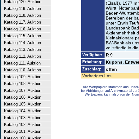
Katalog 120. Auktion
(Elsaß). 1977 mi
Württ. Notenban
Katalog 119. Auktion
Baden-Württembe
Katalog 118. Auktion
Betreiben der b
Katalog 117. Auktion
unter Erwin Teufe
Landesbank Bad
Katalog 116. Auktion
Aktienmehrheit 
Katalog 115. Auktion
Kleinaktionäre p
Katalog 114. Auktion
BW-Bank als unse
vollständig in di
Katalog 113. Auktion
Verfügbar:
R 9
Katalog 112. Auktion
Erhaltung:
Kupons. Entwer
Katalog 111. Auktion
Zuschlag:
offen
Katalog 110. Auktion
Vorheriges Los
Katalog 109. Auktion
Katalog 108. Auktion
Alle Wertpapiere stammen aus unser
Katalog 107. Auktion
bei Abbildungen auf Archivmaterial zu
Wertpapiers kann also von der Num
Katalog 106. Auktion
Katalog 105. Auktion
Katalog 104. Auktion
Katalog 103. Auktion
Katalog 102. Auktion
Katalog 101. Auktion
Katalog 100. Auktion