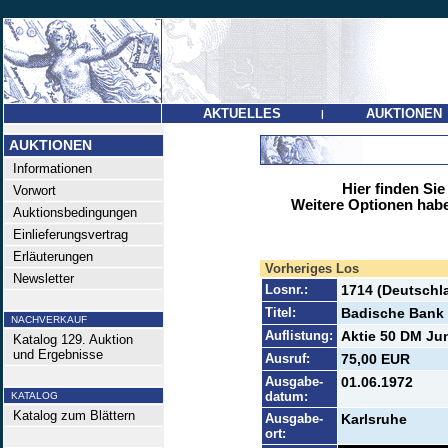
AKTUELLES
AUKTIONEN
|
AUKTIONEN
Informationen
Hier finden Sie
Vorwort
Weitere Optionen habe
Auktionsbedingungen
Einlieferungsvertrag
Erläuterungen
Vorheriges Los
Newsletter
Losnr.:
1714 (Deutschl
Titel:
Badische Bank
NACHVERKAUF
Auflistung:
Aktie 50 DM Jun
Katalog 129. Auktion
und Ergebnisse
Ausruf:
75,00 EUR
Ausgabe-
01.06.1972
datum:
KATALOG
Katalog zum Blättern
Ausgabe-
Karlsruhe
ort: