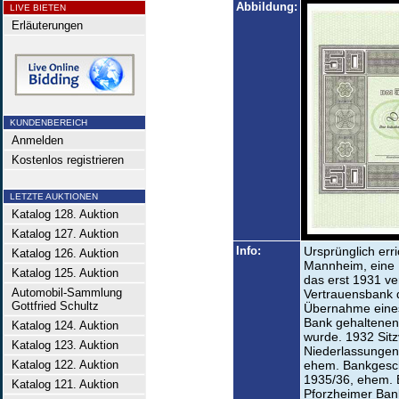
Abbildung:
LIVE BIETEN
Erläuterungen
KUNDENBEREICH
Anmelden
Kostenlos registrieren
LETZTE AUKTIONEN
Katalog 128. Auktion
Katalog 127. Auktion
Info:
Ursprünglich err
Katalog 126. Auktion
Mannheim, eine P
Katalog 125. Auktion
das erst 1931 ve
Automobil-Sammlung
Vertrauensbank 
Gottfried Schultz
Übernahme eines
Bank gehaltenen
Katalog 124. Auktion
wurde. 1932 Sitz
Katalog 123. Auktion
Niederlassungen 
Katalog 122. Auktion
ehem. Bankgeschä
1935/36, ehem. B
Katalog 121. Auktion
Pforzheimer Bank