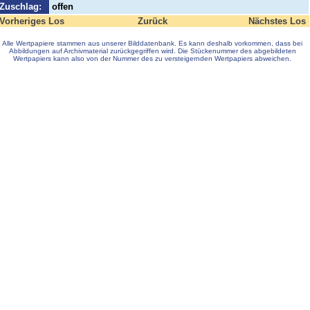
Zuschlag:
offen
Vorheriges Los
Zurück
Nächstes Los
Alle Wertpapiere stammen aus unserer Bilddatenbank. Es kann deshalb vorkommen, dass bei
Abbildungen auf Archivmaterial zurückgegriffen wird. Die Stückenummer des abgebildeten
Wertpapiers kann also von der Nummer des zu versteigernden Wertpapiers abweichen.