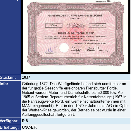
Stücknr.:
1037
Info:
Gründung 1872. Das Werftgelände befand sich unmittelbar an
der für große Seeschiffe erreichbaren Flensburger Förde.
Gebaut wurden Motor- und Dampfschiffe bis 50.000 tdw. Ab
1965 außerdem Reparaturbetrieb für Kettenfahrzeuge (1967 in
die Fahrzeugwerke Nord, ein Gemeinschaftsunternehmen mit
MAN, eingebracht). Erst in den 1970er Jahren als AG ein Opfer
der Werften-Krise geworden, der Betrieb selbst wurde in einer
Auffanggesellschaft fortgeführt.
Verfügbar:
R 8
Erhaltung:
UNC-EF.