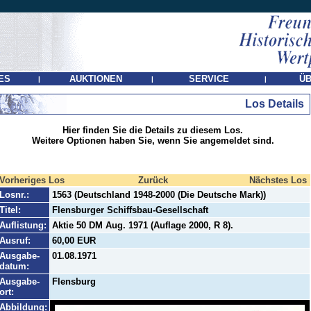
ES
AUKTIONEN
SERVICE
ÜB
|
|
|
Los Details
Hier finden Sie die Details zu diesem Los.
Weitere Optionen haben Sie, wenn Sie angemeldet sind.
Vorheriges Los
Zurück
Nächstes Los
Losnr.:
1563 (Deutschland 1948-2000 (Die Deutsche Mark))
Titel:
Flensburger Schiffsbau-Gesellschaft
Auflistung:
Aktie 50 DM Aug. 1971 (Auflage 2000, R 8).
Ausruf:
60,00 EUR
Ausgabe-
01.08.1971
datum:
Ausgabe-
Flensburg
ort:
Abbildung: