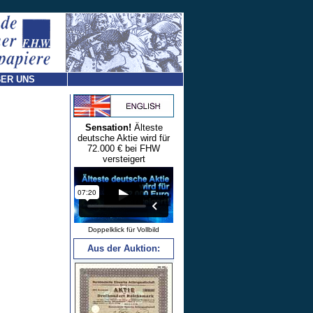
ER UNS
Sensation!
Älteste
deutsche Aktie wird für
72.000 € bei FHW
versteigert
Doppelklick für Vollbild
Aus der Auktion: