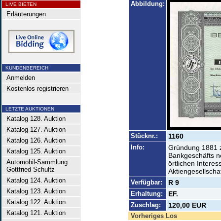
Abbildung:
LIVE BIETEN
Erläuterungen
KUNDENBEREICH
Anmelden
Kostenlos registrieren
LETZTE AUKTIONEN
Katalog 128. Auktion
Katalog 127. Auktion
Stücknr.:
1160
Katalog 126. Auktion
Info:
Gründung 1881 z
Katalog 125. Auktion
Bankgeschäfts n
Automobil-Sammlung
örtlichen Interes
Gottfried Schultz
Aktiengesellscha
Katalog 124. Auktion
Verfügbar:
R 9
Katalog 123. Auktion
Erhaltung:
EF.
Katalog 122. Auktion
Zuschlag:
120,00 EUR
Katalog 121. Auktion
Vorheriges Los