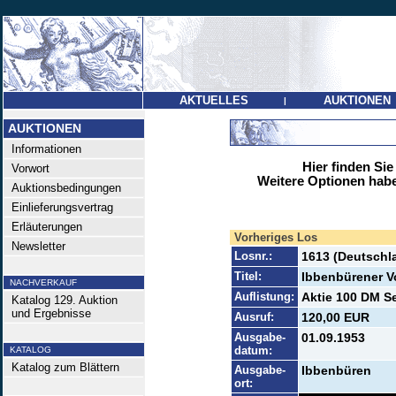
AKTUELLES
AUKTIONEN
|
AUKTIONEN
Informationen
Hier finden Sie
Vorwort
Weitere Optionen habe
Auktionsbedingungen
Einlieferungsvertrag
Erläuterungen
Vorheriges Los
Newsletter
Losnr.:
1613 (Deutschl
Titel:
Ibbenbürener V
NACHVERKAUF
Auflistung:
Aktie 100 DM Se
Katalog 129. Auktion
und Ergebnisse
Ausruf:
120,00 EUR
Ausgabe-
01.09.1953
datum:
KATALOG
Katalog zum Blättern
Ausgabe-
Ibbenbüren
ort: